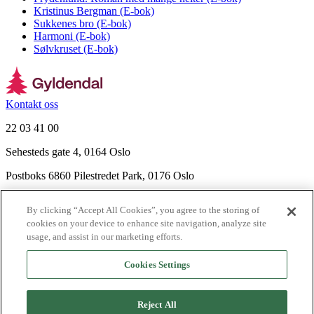
Kristinus Bergman (E-bok)
Sukkenes bro (E-bok)
Harmoni (E-bok)
Sølvkruset (E-bok)
Kontakt oss
22 03 41 00
Sehesteds gate 4, 0164 Oslo
Postboks 6860 Pilestredet Park, 0176 Oslo
Finn frem
By clicking “Accept All Cookies”, you agree to the storing of
Nyhetsbrev
cookies on your device to enhance site navigation, analyze site
Ledige stillinger
usage, and assist in our marketing efforts.
Send inn manus
Cookies Settings
Om Gyldendal
Support
Reject All
Presse