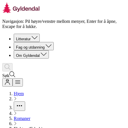
Navigasjon: Pil høyre/venstre mellom menyer, Enter for å åpne,
Escape for å lukke.
Litteratur
Fag og utdanning
Om Gyldendal
Søk
Hjem
Romaner