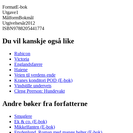
Format
E-bok
Utgave
1
Målform
Bokmål
Utgivelsesår
2012
ISBN
9788205441774
Du vil kanskje også like
Rubicon
Victoria
Englandsfarere
Haiene
Veien til verdens ende
Kranes konditori POD (E-bok)
Vindstille underveis
Cleng Peerson: Hundevakt
Andre bøker fra forfatterne
Smuglere
Ek & co. (E-bok)
Mikkelfanten (E-bok)
Frydenlund. Roman med mange helter (E-bok)