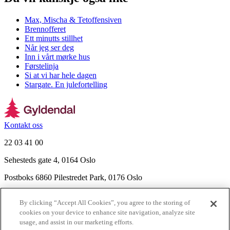
Max, Mischa & Tetoffensiven
Brennofferet
Ett minutts stillhet
Når jeg ser deg
Inn i vårt mørke hus
Førstelinja
Si at vi har hele dagen
Stargate. En julefortelling
Kontakt oss
22 03 41 00
Sehesteds gate 4, 0164 Oslo
Postboks 6860 Pilestredet Park, 0176 Oslo
Finn frem
By clicking “Accept All Cookies”, you agree to the storing of
Nyhetsbrev
cookies on your device to enhance site navigation, analyze site
Ledige stillinger
usage, and assist in our marketing efforts.