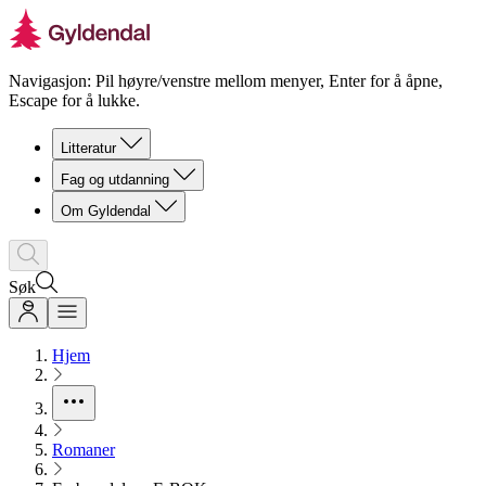
Navigasjon: Pil høyre/venstre mellom menyer, Enter for å åpne,
Escape for å lukke.
Litteratur
Fag og utdanning
Om Gyldendal
Søk
Hjem
Romaner