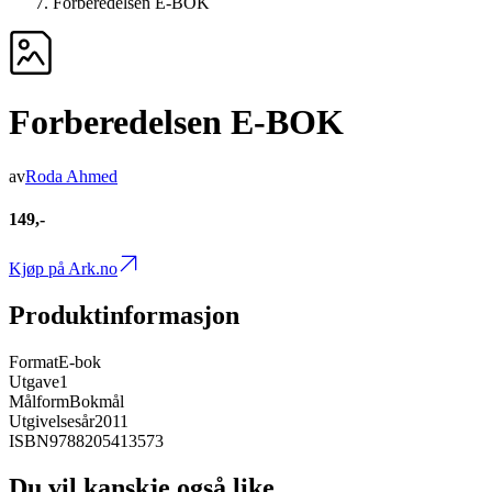
Forberedelsen E-BOK
Forberedelsen E-BOK
av
Roda Ahmed
149,-
Kjøp på Ark.no
Produktinformasjon
Format
E-bok
Utgave
1
Målform
Bokmål
Utgivelsesår
2011
ISBN
9788205413573
Du vil kanskje også like