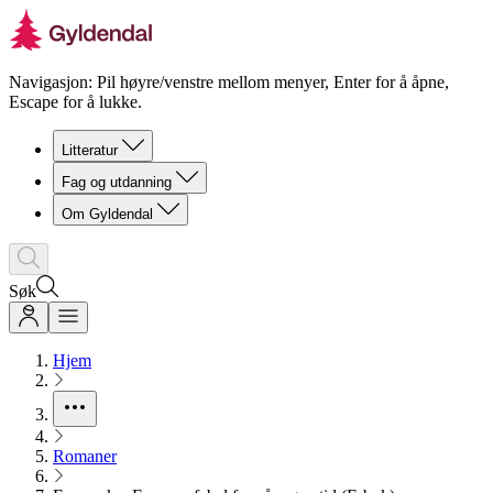
Navigasjon: Pil høyre/venstre mellom menyer, Enter for å åpne,
Escape for å lukke.
Litteratur
Fag og utdanning
Om Gyldendal
Søk
Hjem
Romaner