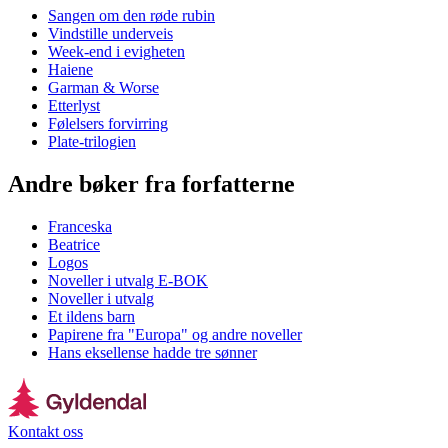
Sangen om den røde rubin
Vindstille underveis
Week-end i evigheten
Haiene
Garman & Worse
Etterlyst
Følelsers forvirring
Plate-trilogien
Andre bøker fra forfatterne
Franceska
Beatrice
Logos
Noveller i utvalg E-BOK
Noveller i utvalg
Et ildens barn
Papirene fra "Europa" og andre noveller
Hans eksellense hadde tre sønner
Kontakt oss