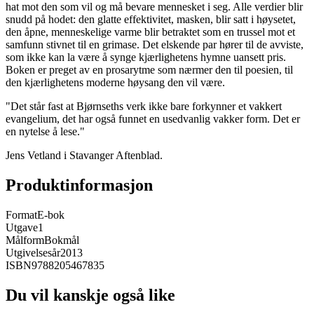
hat mot den som vil og må bevare mennesket i seg. Alle verdier blir
snudd på hodet: den glatte effektivitet, masken, blir satt i høysetet,
den åpne, menneskelige varme blir betraktet som en trussel mot et
samfunn stivnet til en grimase. Det elskende par hører til de avviste,
som ikke kan la være å synge kjærlighetens hymne uansett pris.
Boken er preget av en prosarytme som nærmer den til poesien, til
den kjærlighetens moderne høysang den vil være.
"Det står fast at Bjørnseths verk ikke bare forkynner et vakkert
evangelium, det har også funnet en usedvanlig vakker form. Det er
en nytelse å lese."
Jens Vetland i Stavanger Aftenblad.
Produktinformasjon
Format
E-bok
Utgave
1
Målform
Bokmål
Utgivelsesår
2013
ISBN
9788205467835
Du vil kanskje også like