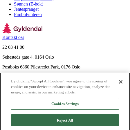
Sønnen (E-bok)
Jentespranget
Fimbulvinteren
Kontakt oss
22 03 41 00
Sehesteds gate 4, 0164 Oslo
Postboks 6860 Pilestredet Park, 0176 Oslo
Finn frem
By clicking “Accept All Cookies”, you agree to the storing of
Nyhetsbrev
cookies on your device to enhance site navigation, analyze site
Ledige stillinger
usage, and assist in our marketing efforts.
Send inn manus
Cookies Settings
Om Gyldendal
Support
Reject All
Presse
Agency