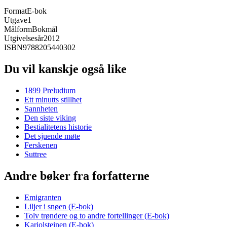
Format
E-bok
Utgave
1
Målform
Bokmål
Utgivelsesår
2012
ISBN
9788205440302
Du vil kanskje også like
1899 Preludium
Ett minutts stillhet
Sannheten
Den siste viking
Bestialitetens historie
Det sjuende møte
Ferskenen
Suttree
Andre bøker fra forfatterne
Emigranten
Liljer i snøen (E-bok)
Tolv trøndere og to andre fortellinger (E-bok)
Karjolsteinen (E-bok)