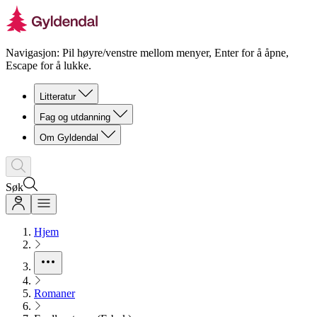
Navigasjon: Pil høyre/venstre mellom menyer, Enter for å åpne,
Escape for å lukke.
Litteratur
Fag og utdanning
Om Gyldendal
Søk
Hjem
Romaner