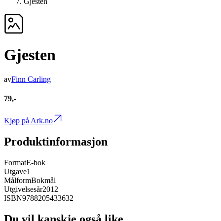
Gjesten
Gjesten
av
Finn Carling
79,-
Kjøp på Ark.no
Produktinformasjon
Format
E-bok
Utgave
1
Målform
Bokmål
Utgivelsesår
2012
ISBN
9788205433632
Du vil kanskje også like