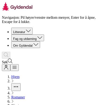
Navigasjon: Pil høyre/venstre mellom menyer, Enter for å åpne,
Escape for å lukke.
Litteratur
Fag og utdanning
Om Gyldendal
Søk
Hjem
Romaner