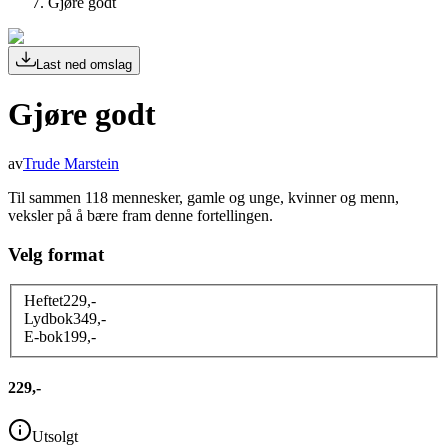
Gjøre godt
Last ned omslag
Gjøre godt
av
Trude Marstein
Til sammen 118 mennesker, gamle og unge, kvinner og menn,
veksler på å bære fram denne fortellingen.
Velg format
Heftet
229
,-
Lydbok
349
,-
E-bok
199
,-
229,-
Utsolgt