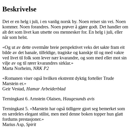
Beskrivelse
Det er en helg i juli, i en vanlig norsk by. Noen reiser sin vei. Noen
kommer. Noen forandres. Noen prøver å gjøre godt. Det handler om
alt det som livet kan utsette oss mennesker for. En helg i juli, eller
når som helst.
«Og ut av dette overmåte breie perspektivet veks det sakte fram eit
bilde av det banale, tilfeldige, tragiske og kanskje til og med vakre
ved livet til folk som lever nær kvarandre, og som med eller mot sin
vilje av og til rører kvarandres sirklar.»
Marta Norheim,
NRK P2
«Romanen viser også hvilken ekstremt dyktig forteller Trude
Marstein er.»
Geir Vestad,
Hamar Arbeiderblad
Terningkast 6. Arnstein Olaisen,
Haugesunds avis
Terningkast 5. «Marstein har også tidligere gjort seg bemerket som
en særdeles elegant stilist, men med denne boken topper hun glatt
fordums prestasjoner.»
Marius Asp,
Spirit