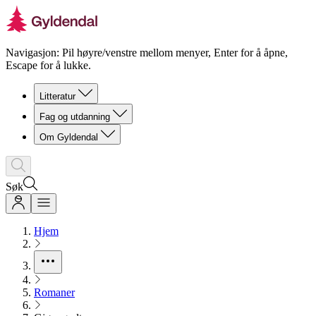
Navigasjon: Pil høyre/venstre mellom menyer, Enter for å åpne,
Escape for å lukke.
Litteratur
Fag og utdanning
Om Gyldendal
Søk
Hjem
Romaner