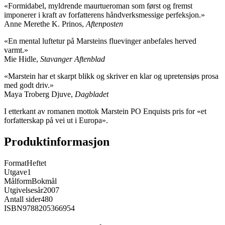
«Formidabel, myldrende maurtueroman som først og fremst
imponerer i kraft av forfatterens håndverksmessige perfeksjon.»
Anne Merethe K. Prinos,
Aftenposten
«En mental luftetur på Marsteins fluevinger anbefales herved
varmt.»
Mie Hidle,
Stavanger Aftenblad
«Marstein har et skarpt blikk og skriver en klar og upretensiøs prosa
med godt driv.»
Maya Troberg Djuve,
Dagbladet
I etterkant av romanen mottok Marstein PO Enquists pris for «et
forfatterskap på vei ut i Europa».
Produktinformasjon
Format
Heftet
Utgave
1
Målform
Bokmål
Utgivelsesår
2007
Antall sider
480
ISBN
9788205366954