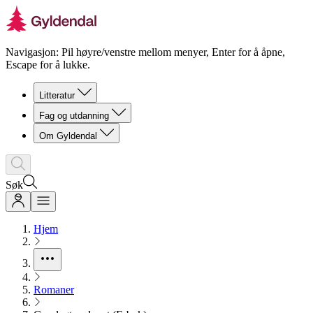
Navigasjon: Pil høyre/venstre mellom menyer, Enter for å åpne,
Escape for å lukke.
Litteratur
Fag og utdanning
Om Gyldendal
Søk
Hjem
Romaner