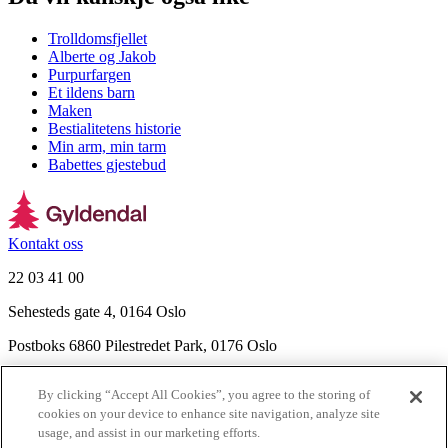
Trolldomsfjellet
Alberte og Jakob
Purpurfargen
Et ildens barn
Maken
Bestialitetens historie
Min arm, min tarm
Babettes gjestebud
Kontakt oss
22 03 41 00
Sehesteds gate 4, 0164 Oslo
Postboks 6860 Pilestredet Park, 0176 Oslo
Finn frem
By clicking “Accept All Cookies”, you agree to the storing of
Nyhetsbrev
cookies on your device to enhance site navigation, analyze site
Ledige stillinger
usage, and assist in our marketing efforts.