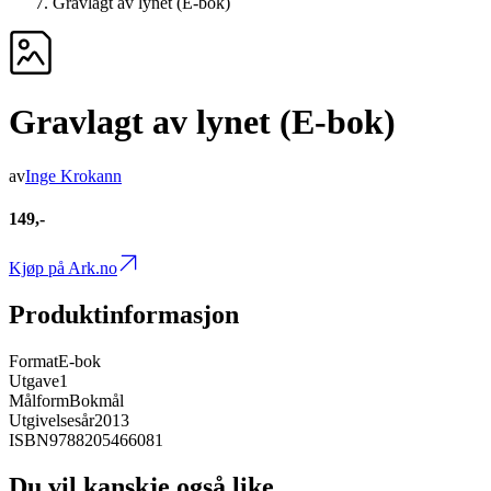
Gravlagt av lynet (E-bok)
Gravlagt av lynet (E-bok)
av
Inge Krokann
149,-
Kjøp på Ark.no
Produktinformasjon
Format
E-bok
Utgave
1
Målform
Bokmål
Utgivelsesår
2013
ISBN
9788205466081
Du vil kanskje også like