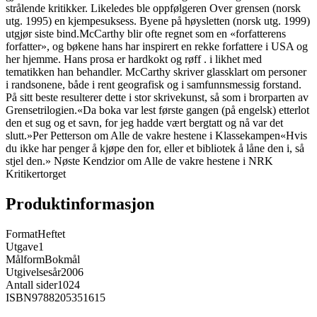
strålende kritikker. Likeledes ble oppfølgeren Over grensen (norsk
utg. 1995) en kjempesuksess. Byene på høysletten (norsk utg. 1999)
utgjør siste bind.McCarthy blir ofte regnet som en «forfatterens
forfatter», og bøkene hans har inspirert en rekke forfattere i USA og
her hjemme. Hans prosa er hardkokt og røff . i likhet med
tematikken han behandler. McCarthy skriver glassklart om personer
i randsonene, både i rent geografisk og i samfunnsmessig forstand.
På sitt beste resulterer dette i stor skrivekunst, så som i brorparten av
Grensetrilogien.«Da boka var lest første gangen (på engelsk) etterlot
den et sug og et savn, for jeg hadde vært bergtatt og nå var det
slutt.»Per Petterson om Alle de vakre hestene i Klassekampen«Hvis
du ikke har penger å kjøpe den for, eller et bibliotek å låne den i, så
stjel den.» Nøste Kendzior om Alle de vakre hestene i NRK
Kritikertorget
Produktinformasjon
Format
Heftet
Utgave
1
Målform
Bokmål
Utgivelsesår
2006
Antall sider
1024
ISBN
9788205351615