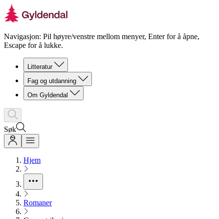
Navigasjon: Pil høyre/venstre mellom menyer, Enter for å åpne,
Escape for å lukke.
Litteratur
Fag og utdanning
Om Gyldendal
Søk
Hjem
Romaner