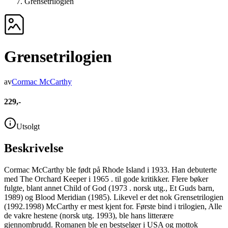
Grensetrilogien
Grensetrilogien
av
Cormac McCarthy
229,-
Utsolgt
Beskrivelse
Cormac McCarthy ble født på Rhode Island i 1933. Han debuterte
med The Orchard Keeper i 1965 . til gode kritikker. Flere bøker
fulgte, blant annet Child of God (1973 . norsk utg., Et Guds barn,
1989) og Blood Meridian (1985). Likevel er det nok Grensetrilogien
(1992.1998) McCarthy er mest kjent for. Første bind i trilogien, Alle
de vakre hestene (norsk utg. 1993), ble hans litterære
gjennombrudd. Romanen ble en bestselger i USA og mottok