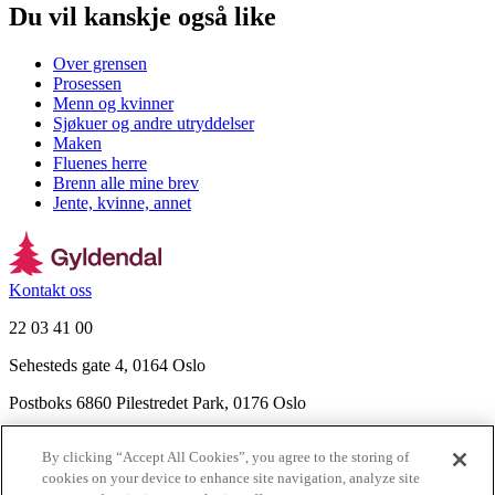
Du vil kanskje også like
Over grensen
Prosessen
Menn og kvinner
Sjøkuer og andre utryddelser
Maken
Fluenes herre
Brenn alle mine brev
Jente, kvinne, annet
Kontakt oss
22 03 41 00
Sehesteds gate 4, 0164 Oslo
Postboks 6860 Pilestredet Park, 0176 Oslo
Finn frem
By clicking “Accept All Cookies”, you agree to the storing of
Nyhetsbrev
cookies on your device to enhance site navigation, analyze site