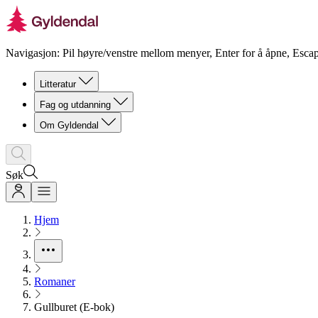
Navigasjon: Pil høyre/venstre mellom menyer, Enter for å åpne, Escap
Litteratur
Fag og utdanning
Om Gyldendal
Søk
Hjem
Romaner
Gullburet (E-bok)