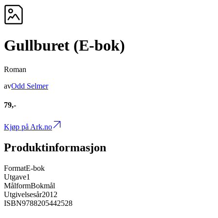
Gullburet (E-bok)
Roman
av
Odd Selmer
79,-
Kjøp på Ark.no
Produktinformasjon
Format
E-bok
Utgave
1
Målform
Bokmål
Utgivelsesår
2012
ISBN
9788205442528