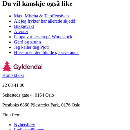
Du vil kanskje også like
Max, Mischa & Tetoffensiven
Alt jeg frykter har allerede skjedd
Bikkjevakt
Alvoret
Pappa var nesten på Woodstock
Gård og grunn
Jeg kaller deg Pjotr
Huset med den blinde glassveranda
Kontakt oss
22 03 41 00
Sehesteds gate 4, 0164 Oslo
Postboks 6860 Pilestredet Park, 0176 Oslo
Finn frem
Nyhetsbrev
Ledige stillinger