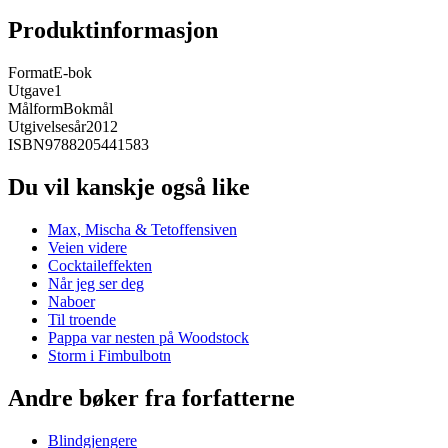
Produktinformasjon
Format
E-bok
Utgave
1
Målform
Bokmål
Utgivelsesår
2012
ISBN
9788205441583
Du vil kanskje også like
Max, Mischa & Tetoffensiven
Veien videre
Cocktaileffekten
Når jeg ser deg
Naboer
Til troende
Pappa var nesten på Woodstock
Storm i Fimbulbotn
Andre bøker fra forfatterne
Blindgjengere