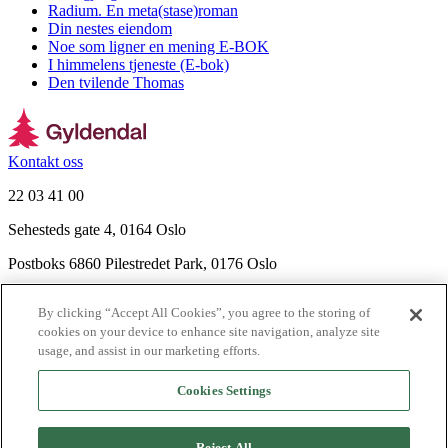
Radium. En meta(stase)roman
Din nestes eiendom
Noe som ligner en mening E-BOK
I himmelens tjeneste (E-bok)
Den tvilende Thomas
Kontakt oss
22 03 41 00
Sehesteds gate 4, 0164 Oslo
Postboks 6860 Pilestredet Park, 0176 Oslo
Finn frem
By clicking “Accept All Cookies”, you agree to the storing of
Nyhetsbrev
cookies on your device to enhance site navigation, analyze site
Ledige stillinger
usage, and assist in our marketing efforts.
Send inn manus
Cookies Settings
Om Gyldendal
Support
Reject All