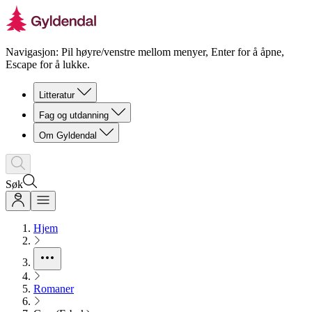
Navigasjon: Pil høyre/venstre mellom menyer, Enter for å åpne,
Escape for å lukke.
Litteratur
Fag og utdanning
Om Gyldendal
Søk
Hjem
Romaner