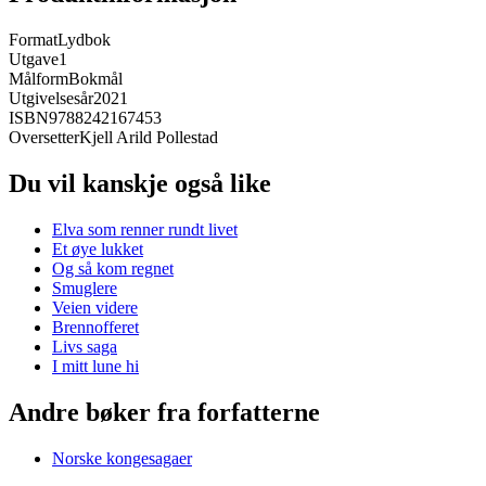
Format
Lydbok
Utgave
1
Målform
Bokmål
Utgivelsesår
2021
ISBN
9788242167453
Oversetter
Kjell Arild Pollestad
Du vil kanskje også like
Elva som renner rundt livet
Et øye lukket
Og så kom regnet
Smuglere
Veien videre
Brennofferet
Livs saga
I mitt lune hi
Andre bøker fra forfatterne
Norske kongesagaer