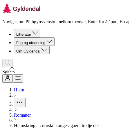
Navigasjon: Pil høyre/venstre mellom menyer, Enter for å åpne, Escap
Litteratur
Fag og utdanning
Om Gyldendal
Søk
Hjem
Romaner
Heimskringla : norske kongesagaer : tredje del