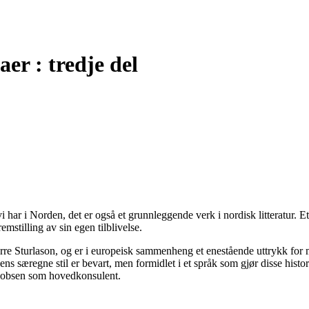
er : tredje del
har i Norden, det er også et grunnleggende verk i nordisk litteratur. Et v
emstilling av sin egen tilblivelse.
re Sturlason, og er i europeisk sammenheng et enestående uttrykk for m
særegne stil er bevart, men formidlet i et språk som gjør disse historis
acobsen som hovedkonsulent.