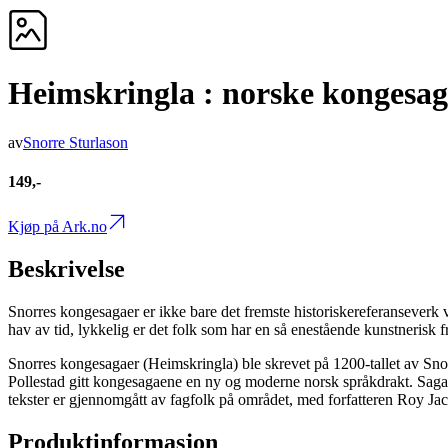
Heimskringla : norske kongesaga
av
Snorre Sturlason
149,-
Kjøp på Ark.no
Beskrivelse
Snorres kongesagaer er ikke bare det fremste historiskereferanseverk vi 
hav av tid, lykkelig er det folk som har en så enestående kunstnerisk fr
Snorres kongesagaer (Heimskringla) ble skrevet på 1200-tallet av Snor
Pollestad gitt kongesagaene en ny og moderne norsk språkdrakt. Sagaens 
tekster er gjennomgått av fagfolk på området, med forfatteren Roy J
Produktinformasjon