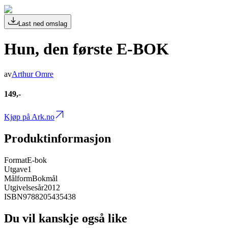
Last ned omslag
Hun, den første E-BOK
av
Arthur Omre
149,-
Kjøp på Ark.no
Produktinformasjon
Format
E-bok
Utgave
1
Målform
Bokmål
Utgivelsesår
2012
ISBN
9788205435438
Du vil kanskje også like