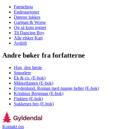
Førstelinja
Endestasjoner
Dørene lukkes
Garman & Worse
Og så kom regnet
Til Dancing Boy
Alle elsker Kari
Avdrift
Andre bøker fra forfatterne
Hun, den første
Smuglere
Ek & co. (E-bok)
Mikkelfanten (E-bok)
Frydenlund. Roman med mange helter (E-bok)
Kristinus Bergman (E-bok)
Flukten (E-bok)
Sukkenes bro (E-bok)
Kontakt oss