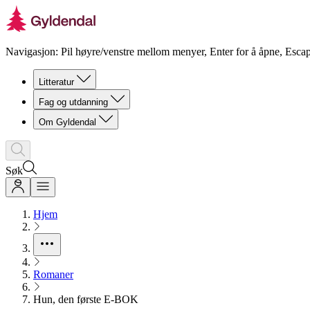
Navigasjon: Pil høyre/venstre mellom menyer, Enter for å åpne, Escap
Litteratur
Fag og utdanning
Om Gyldendal
Søk
Hjem
Romaner
Hun, den første E-BOK