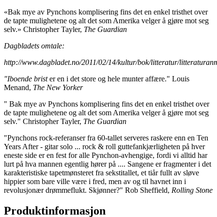
«Bak mye av Pynchons komplisering fins det en enkel tristhet over
de tapte mulighetene og alt det som Amerika velger å gjøre mot seg
selv.» Christopher Tayler,
The Guardian
Dagbladets omtale:
http://www.dagbladet.no/2011/02/14/kultur/bok/litteratur/litteratura
"Iboende brist
er en i det store og hele munter affære." Louis
Menand,
The New Yorker
" Bak mye av Pynchons komplisering fins det en enkel tristhet over
de tapte mulighetene og alt det som Amerika velger å gjøre mot seg
selv." Christopher Tayler,
The Guardian
"Pynchons rock-referanser fra 60-tallet serveres raskere enn en Ten
Years After - gitar solo ... rock & roll guttefankjærligheten på hver
eneste side er en fest for alle Pynchon-avhengige, fordi vi alltid har
lurt på hva mannen egentlig hører på .... Sangene er fragmenter i det
karakteristiske tapetmønsteret fra sekstitallet, et tiår fullt av sløve
hippier som bare ville være i fred, men av og til havnet inn i
revolusjonær drømmeflukt. Skjønner?" Rob Sheffield,
Rolling Stone
Produktinformasjon