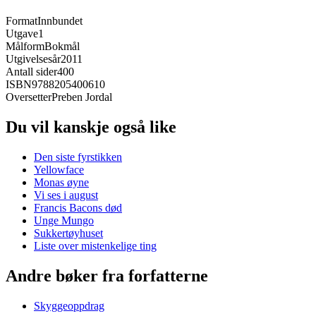
Format
Innbundet
Utgave
1
Målform
Bokmål
Utgivelsesår
2011
Antall sider
400
ISBN
9788205400610
Oversetter
Preben Jordal
Du vil kanskje også like
Den siste fyrstikken
Yellowface
Monas øyne
Vi ses i august
Francis Bacons død
Unge Mungo
Sukkertøyhuset
Liste over mistenkelige ting
Andre bøker fra forfatterne
Skyggeoppdrag