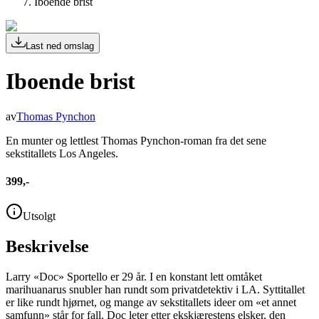
Iboende brist
Last ned omslag
Iboende brist
av
Thomas Pynchon
En munter og lettlest Thomas Pynchon-roman fra det sene
sekstitallets Los Angeles.
399,-
Utsolgt
Beskrivelse
Larry «Doc» Sportello er 29 år. I en konstant lett omtåket
marihuanarus snubler han rundt som privatdetektiv i LA. Syttitallet
er like rundt hjørnet, og mange av sekstitallets ideer om «et annet
samfunn» står for fall. Doc leter etter ekskjærestens elsker, den