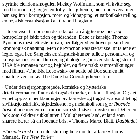
styrtrike eiendomsmogulen Mickey Wolfmann, som vil kvitte seg
med formuen og bygge en friby ute i ørkenen, men underveis roter
han seg inn i korrupsjon, mord og kidnapping, et narkotikakartell og
en mystisk organisasjon kalt Gylne Huggtann.
Tittelen viser til noe som det ikke går an å gjøre noe med, og
henspeiler på både tiden og tidsånden. Dette er kanskje Thomas
Pynchons mest lettleste roman, her følger vi én hovedperson i én
kronologisk handling. Men de Pynchon-karakteristiske innfallene er
legio, også her. Sangtekster, slapstick-humor, tullete personnavn og
konspirasjonsteorier florerer, og dialogene går over stokk og stein. I
USA ble romanen rost og bejublet, og flere trakk sammenlikninger
med filmen «The Big Lebowski» og pekte på Doc som en litt
smartere versjon av The Dude fra Coen-brødrenes film.
«Under den sjargongpregede, komiske og hysteriske
detektivromanen, finnes det også et mørke, en knust illusjon. Og det
er nettopp sammenblandingen av komedie og tragedie, absurditet og
sivilisasjonskritikk, skjødesløshet og melankoli som gjør
Iboende
brist
til noe mer enn en roman som skal løse et mysterium. Det er en
bok som skildrer subkulturen i Mulighetenes land, et land som
snarere bærer på en iboende brist.» Thomas Marco Blatt,
Dagbladet
«Iboende brist
er en i det store og hele munter affære.» Louis
Menand,
The New Yorker