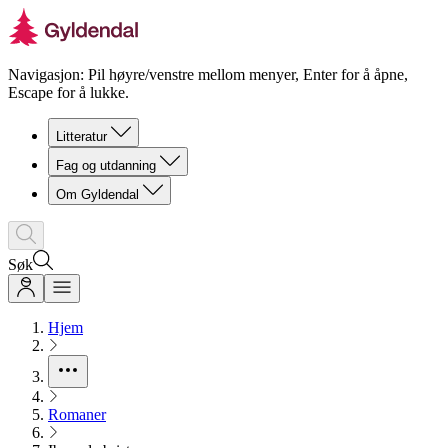
Navigasjon: Pil høyre/venstre mellom menyer, Enter for å åpne,
Escape for å lukke.
Litteratur
Fag og utdanning
Om Gyldendal
Søk
Hjem
Romaner