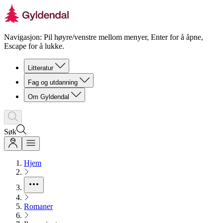
Navigasjon: Pil høyre/venstre mellom menyer, Enter for å åpne,
Escape for å lukke.
Litteratur
Fag og utdanning
Om Gyldendal
Søk
Hjem
Romaner