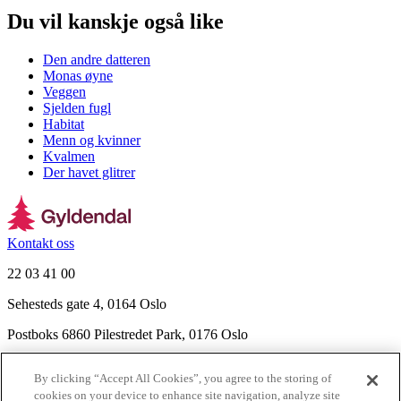
Du vil kanskje også like
Den andre datteren
Monas øyne
Veggen
Sjelden fugl
Habitat
Menn og kvinner
Kvalmen
Der havet glitrer
Kontakt oss
22 03 41 00
Sehesteds gate 4, 0164 Oslo
Postboks 6860 Pilestredet Park, 0176 Oslo
Finn frem
By clicking “Accept All Cookies”, you agree to the storing of
Nyhetsbrev
cookies on your device to enhance site navigation, analyze site