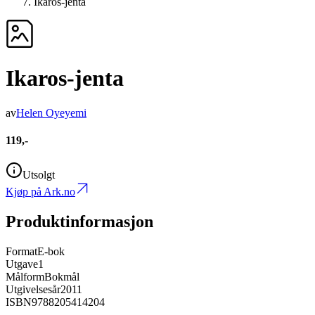
Ikaros-jenta
Ikaros-jenta
av
Helen Oyeyemi
119,-
Utsolgt
Kjøp på Ark.no
Produktinformasjon
Format
E-bok
Utgave
1
Målform
Bokmål
Utgivelsesår
2011
ISBN
9788205414204