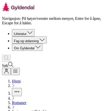
Navigasjon: Pil høyre/venstre mellom menyer, Enter for å åpne,
Escape for å lukke.
Litteratur
Fag og utdanning
Om Gyldendal
Søk
Hjem
Romaner