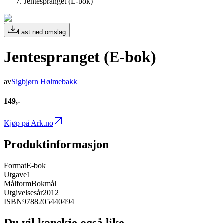
Jentespranget (E-bok)
Last ned omslag
Jentespranget (E-bok)
av
Sigbjørn Hølmebakk
149,-
Kjøp på Ark.no
Produktinformasjon
Format
E-bok
Utgave
1
Målform
Bokmål
Utgivelsesår
2012
ISBN
9788205440494
Du vil kanskje også like