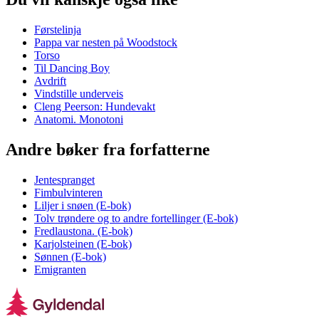
Førstelinja
Pappa var nesten på Woodstock
Torso
Til Dancing Boy
Avdrift
Vindstille underveis
Cleng Peerson: Hundevakt
Anatomi. Monotoni
Andre bøker fra forfatterne
Jentespranget
Fimbulvinteren
Liljer i snøen (E-bok)
Tolv trøndere og to andre fortellinger (E-bok)
Fredlaustona. (E-bok)
Karjolsteinen (E-bok)
Sønnen (E-bok)
Emigranten