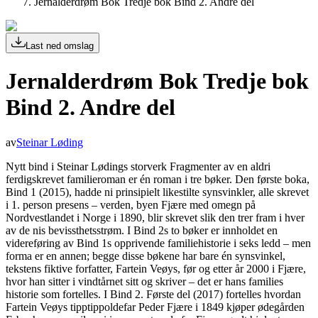
Jernalderdrøm Bok Tredje bok Bind 2. Andre del
Last ned omslag
Jernalderdrøm Bok Tredje bok
Bind 2. Andre del
av
Steinar Løding
Nytt bind i Steinar Lødings storverk Fragmenter av en aldri
ferdigskrevet familieroman er én roman i tre bøker. Den første boka,
Bind 1 (2015), hadde ni prinsipielt likestilte synsvinkler, alle skrevet
i 1. person presens – verden, byen Fjære med omegn på
Nordvestlandet i Norge i 1890, blir skrevet slik den trer fram i hver
av de nis bevissthetsstrøm. I Bind 2s to bøker er innholdet en
videreføring av Bind 1s opprivende familiehistorie i seks ledd – men
forma er en annen; begge disse bøkene har bare én synsvinkel,
tekstens fiktive forfatter, Fartein Veøys, før og etter år 2000 i Fjære,
hvor han sitter i vindtårnet sitt og skriver – det er hans families
historie som fortelles. I Bind 2. Første del (2017) fortelles hvordan
Fartein Veøys tipptippoldefar Peder Fjære i 1849 kjøper ødegården