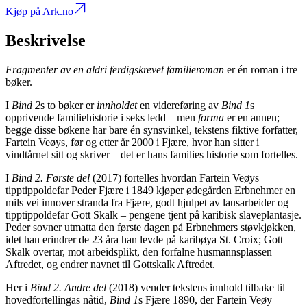
Kjøp på Ark.no
Beskrivelse
Fragmenter av en aldri ferdigskrevet familieroman
er én roman i tre
bøker.
I
Bind 2
s to bøker er
innholdet
en videreføring av
Bind 1
s
opprivende familiehistorie i seks ledd – men
forma
er en annen;
begge disse bøkene har bare én synsvinkel, tekstens fiktive forfatter,
Fartein Veøys, før og etter år 2000 i Fjære, hvor han sitter i
vindtårnet sitt og skriver – det er hans families historie som fortelles.
I
Bind 2. Første del
(2017) fortelles hvordan Fartein Veøys
tipptippoldefar Peder Fjære i 1849 kjøper ødegården Erbnehmer en
mils vei innover stranda fra Fjære, godt hjulpet av lausarbeider og
tipptippoldefar Gott Skalk – pengene tjent på karibisk slaveplantasje.
Peder sovner utmatta den første dagen på Erbnehmers støvkjøkken,
idet han erindrer de 23 åra han levde på karibøya St. Croix; Gott
Skalk overtar, mot arbeidsplikt, den forfalne husmannsplassen
Aftredet, og endrer navnet til Gottskalk Aftredet.
Her i
Bind 2. Andre del
(2018) vender tekstens innhold tilbake til
hovedfortellingas nåtid,
Bind 1
s Fjære 1890, der Fartein Veøy