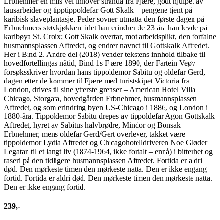
Erbnehmer en mils vei innover stranda fra Fjære, godt hjulpet av
lausarbeider og tipptippoldefar Gott Skalk – pengene tjent på
karibisk slaveplantasje. Peder sovner utmatta den første dagen på
Erbnehmers støvkjøkken, idet han erindrer de 23 åra han levde på
karibøya St. Croix; Gott Skalk overtar, mot arbeidsplikt, den forfalne
husmannsplassen Aftredet, og endrer navnet til Gottskalk Aftredet.
Her i Bind 2. Andre del (2018) vender tekstens innhold tilbake til
hovedfortellingas nåtid, Bind 1s Fjære 1890, der Fartein Veøy
forsøksskriver hvordan hans tippoldemor Sabitu og oldefar Gerd,
dagen etter de kommer til Fjære med turistskipet Victoria fra
London, drives til sine ytterste grenser – American Hotel Villa
Chicago, Storgata, hovedgården Erbnehmer, husmannsplassen
Aftredet, og som erindring byen US-Chicago i 1886, og London i
1880-åra. Tippoldemor Sabitu drepes av tippoldefar Agon Gottskalk
Aftredet, hyret av Sabitus halvbrødre, Mindor og Bonsak
Erbnehmer, mens oldefar Gerd/Gert overlever, takket være
tippoldemor Lydia Aftredet og Chicagohotelldriveren Noe Gløder
Legatar, til et langt liv (1874-1964, ikke fortalt – ennå) i bitterhet og
raseri på den tidligere husmannsplassen Aftredet. Fortida er aldri
død. Den mørkeste timen den mørkeste natta. Den er ikke engang
fortid. Fortida er aldri død. Den mørkeste timen den mørkeste natta.
Den er ikke engang fortid.
239,-