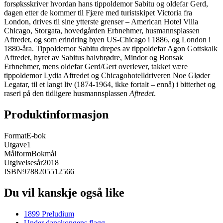
forsøksskriver hvordan hans tippoldemor Sabitu og oldefar Gerd,
dagen etter de kommer til Fjære med turistskipet Victoria fra
London, drives til sine ytterste grenser – American Hotel Villa
Chicago, Storgata, hovedgården Erbnehmer, husmannsplassen
Aftredet, og som erindring byen US-Chicago i 1886, og London i
1880-åra. Tippoldemor Sabitu drepes av tippoldefar Agon Gottskalk
Aftredet, hyret av Sabitus halvbrødre, Mindor og Bonsak
Erbnehmer, mens oldefar Gerd/Gert overlever, takket være
tippoldemor Lydia Aftredet og Chicagohotelldriveren Noe Gløder
Legatar, til et langt liv (1874-1964, ikke fortalt – ennå) i bitterhet og
raseri på den tidligere husmannsplassen
Aftredet
.
Produktinformasjon
Format
E-bok
Utgave
1
Målform
Bokmål
Utgivelsesår
2018
ISBN
9788205512566
Du vil kanskje også like
1899 Preludium
Under danekongens flagg