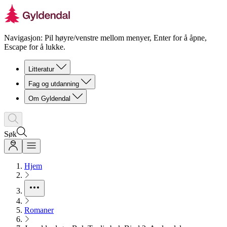
Navigasjon: Pil høyre/venstre mellom menyer, Enter for å åpne,
Escape for å lukke.
Litteratur
Fag og utdanning
Om Gyldendal
Søk
Hjem
Romaner