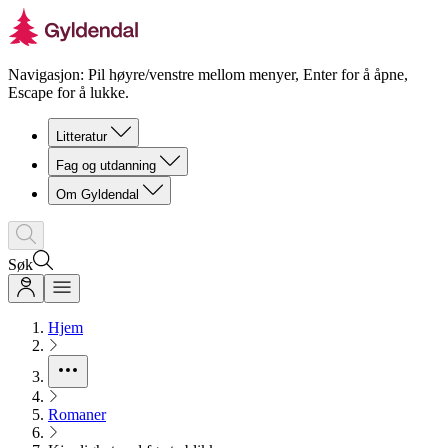
Navigasjon: Pil høyre/venstre mellom menyer, Enter for å åpne,
Escape for å lukke.
Litteratur
Fag og utdanning
Om Gyldendal
Søk
Hjem
Romaner