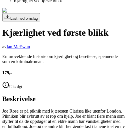
Kjærlighet ved første blikk
Last ned omslag
Kjærlighet ved første blikk
av
Ian McEwan
En urovekkende historie om kjærlighet og besettelse, spennende
som en kriminalroman.
179,-
Utsolgt
Beskrivelse
Joe Rose er på piknik med kjæresten Clarissa like utenfor London.
Pikniken blir avbrutt av et rop om hjelp. Joe er blant flere menn som
styrter til da de oppdager at en eldre mann har vanskeligheter med
en luftballong. Joe og de andre blir hengende fast i tauene idet en ny