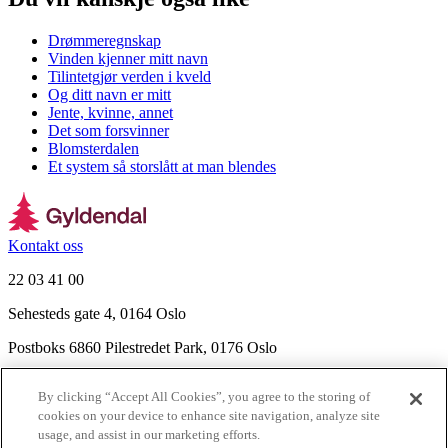
Drømmeregnskap
Vinden kjenner mitt navn
Tilintetgjør verden i kveld
Og ditt navn er mitt
Jente, kvinne, annet
Det som forsvinner
Blomsterdalen
Et system så storslått at man blendes
Kontakt oss
22 03 41 00
Sehesteds gate 4, 0164 Oslo
Postboks 6860 Pilestredet Park, 0176 Oslo
Finn frem
By clicking “Accept All Cookies”, you agree to the storing of
Nyhetsbrev
cookies on your device to enhance site navigation, analyze site
Ledige stillinger
usage, and assist in our marketing efforts.