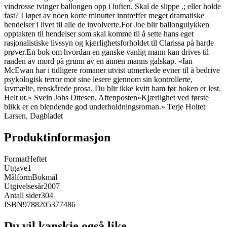
vindrosse tvinger ballongen opp i luften. Skal de slippe .; eller holde
fast? I løpet av noen korte minutter inntreffer meget dramatiske
hendelser i livet til alle de involverte.For Joe blir ballongulykken
opptakten til hendelser som skal komme til å sette hans eget
rasjonalistiske livssyn og kjærlighetsforholdet til Clarissa på harde
prøver.En bok om hvordan en ganske vanlig mann kan drives til
randen av mord på grunn av en annen manns galskap. «Ian
McEwan har i tidligere romaner utvist utmerkede evner til å bedrive
psykologisk terror mot sine lesere gjennom sin kontrollerte,
lavmælte, renskårede prosa. Du blir ikke kvitt ham før boken er lest.
Helt ut.» Svein Johs Ottesen, Aftenposten«Kjærlighet ved første
blikk er en blendende god underholdningsroman.» Terje Holtet
Larsen, Dagbladet
Produktinformasjon
Format
Heftet
Utgave
1
Målform
Bokmål
Utgivelsesår
2007
Antall sider
304
ISBN
9788205377486
Du vil kanskje også like