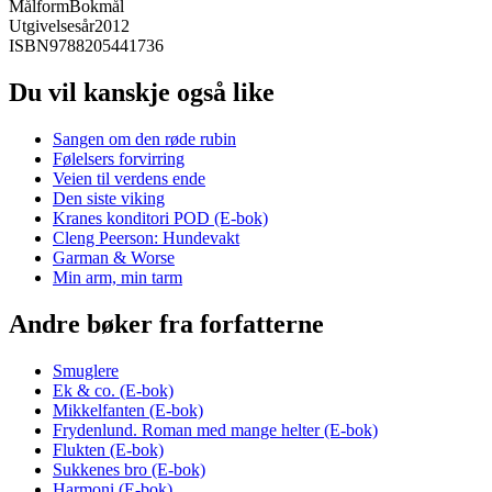
Målform
Bokmål
Utgivelsesår
2012
ISBN
9788205441736
Du vil kanskje også like
Sangen om den røde rubin
Følelsers forvirring
Veien til verdens ende
Den siste viking
Kranes konditori POD (E-bok)
Cleng Peerson: Hundevakt
Garman & Worse
Min arm, min tarm
Andre bøker fra forfatterne
Smuglere
Ek & co. (E-bok)
Mikkelfanten (E-bok)
Frydenlund. Roman med mange helter (E-bok)
Flukten (E-bok)
Sukkenes bro (E-bok)
Harmoni (E-bok)