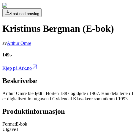
Last ned omslag
Kristinus Bergman (E-bok)
av
Arthur Omre
149,-
Kjøp på Ark.no
Beskrivelse
Arthur Omre ble født i Horten 1887 og døde i 1967. Han debuterte i 
er digitalisert fra utgaven i Gyldendal Klassikere som utkom i 1993.
Produktinformasjon
Format
E-bok
Utgave
1