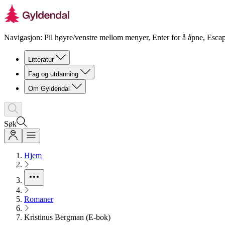
Navigasjon: Pil høyre/venstre mellom menyer, Enter for å åpne, Escap
Litteratur
Fag og utdanning
Om Gyldendal
Søk
Hjem
Romaner
Kristinus Bergman (E-bok)