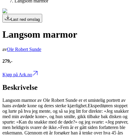
Langsom marmor
Last ned omslag
Langsom marmor
av
Ole Robert Sunde
279,-
Kjøp på Ark.no
Beskrivelse
Langsom marmor av Ole Robert Sunde er et umistelig portrett av
hans avdøde kone og deres sterke kjærlighet.Ekspeditøren stoppet
og lurte på hva jeg mente, og så sa jeg litt for direkte: «Jeg snakker
med min avdøde kone», og hun smilte, gikk tilbake bak disken og
spurte: «Kan du snakke med de døde?» og jeg svarte: «Jeg prøver,
men heldigvis svarer de ikke.»Fem år er gått siden forfatteren ble
enkemann. Gjennom ett år forsøker han å tenke over hva 45 års