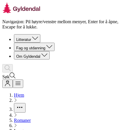
Navigasjon: Pil høyre/venstre mellom menyer, Enter for å åpne,
Escape for å lukke.
Litteratur
Fag og utdanning
Om Gyldendal
Søk
Hjem
Romaner