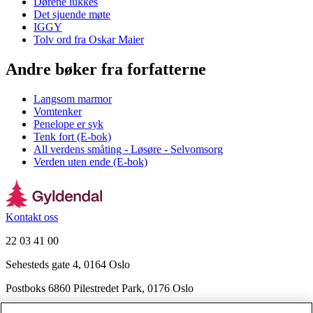
Dørene lukkes
Det sjuende møte
IGGY
Tolv ord fra Oskar Maier
Andre bøker fra forfatterne
Langsom marmor
Vomtenker
Penelope er syk
Tenk fort (E-bok)
All verdens småting - Løsøre - Selvomsorg
Verden uten ende (E-bok)
Kontakt oss
22 03 41 00
Sehesteds gate 4, 0164 Oslo
Postboks 6860 Pilestredet Park, 0176 Oslo
Finn frem