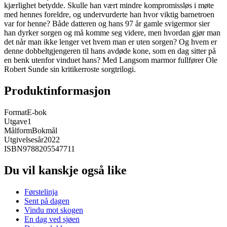
kjærlighet betydde. Skulle han vært mindre kompromissløs i møte
med hennes foreldre, og undervurderte han hvor viktig barnetroen
var for henne? Både datteren og hans 97 år gamle svigermor sier
han dyrker sorgen og må komme seg videre, men hvordan gjør man
det når man ikke lenger vet hvem man er uten sorgen? Og hvem er
denne dobbeltgjengeren til hans avdøde kone, som en dag sitter på
en benk utenfor vinduet hans? Med Langsom marmor fullfører Ole
Robert Sunde sin kritikerroste sorgtrilogi.
Produktinformasjon
Format
E-bok
Utgave
1
Målform
Bokmål
Utgivelsesår
2022
ISBN
9788205547711
Du vil kanskje også like
Førstelinja
Sent på dagen
Vindu mot skogen
En dag ved sjøen