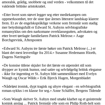
amoralsk, grådig, snobbete og ond verden - velkommen til det
vaklende britiske aristokratiet.
«Etter hvert som støvet legger seg etter mediekampen om
oppmerksomhet, trer de siste tjue årenes litterære landskap klarere
frem. Et av de engelskspråklige verkene som fremstår som stadig
mer betydningsfullt er Edward St. Aubyns selvbiografiske
romansyklus om den narkomane overklassegutten, advokaten og
etter hvert tørrlagte familiefaren Patrick Melrose.» Aage
Borchgrevink, Aftenposten
«Edward St. Aubyns tre første bøker om Patrick Melrose (...) er
blant det mest lesverdige fra 2014.» Susanne Hedemann Hiorth,
Dagens Næringsliv
«De konsise titlene skjuler for det første en utpenslet stil som
drypper av kynisk humor, ond satire og selvfølgelig britisk eleganse
- ikke for ingenting er St. Aubyn blitt sammenliknet med Evelyn
Waugh og Oscar Wilde.» Erik Bjerck Hagen, Morgenbladet
«Nådeløst ironisk, dypt tragisk og uhyre elegant - en selvbiografisk
roman-syklus i en klasse for seg.» Anne Schäffer, Bergens Tidende
«Som Waugh skriver St. Aubyn med utsøkt klarhet og et gnistrende
komisk anslag ... Patrick fremstår ofte som en Philip Roth-helt som