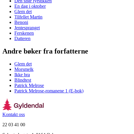
Den siste fyrstikken
En dag i oktober
Glem det
Tilfellet Martin
Benoni
Jentespranget
Ferskenen
Datteren
Andre bøker fra forfatterne
Glem det
Morsmelk
Ikke bra
Blindtest
Patrick Melrose
Patrick Melrose-romanene 1 (E-bok)
Kontakt oss
22 03 41 00