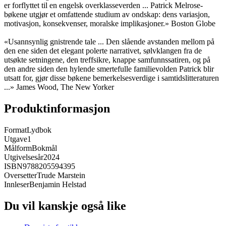
er forflyttet til en engelsk overklasseverden ... Patrick Melrose-
bøkene utgjør et omfattende studium av ondskap: dens variasjon,
motivasjon, konsekvenser, moralske implikasjoner.» Boston Globe
«Usannsynlig gnistrende tale ... Den slående avstanden mellom på
den ene siden det elegant polerte narrativet, sølvklangen fra de
utsøkte setningene, den treffsikre, knappe samfunnssatiren, og på
den andre siden den hylende smertefulle familievolden Patrick blir
utsatt for, gjør disse bøkene bemerkelsesverdige i samtidslitteraturen
...» James Wood, The New Yorker
Produktinformasjon
Format
Lydbok
Utgave
1
Målform
Bokmål
Utgivelsesår
2024
ISBN
9788205594395
Oversetter
Trude Marstein
Innleser
Benjamin Helstad
Du vil kanskje også like