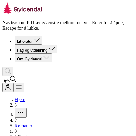
Navigasjon: Pil høyre/venstre mellom menyer, Enter for å åpne,
Escape for å lukke.
Litteratur
Fag og utdanning
Om Gyldendal
Søk
Hjem
Romaner