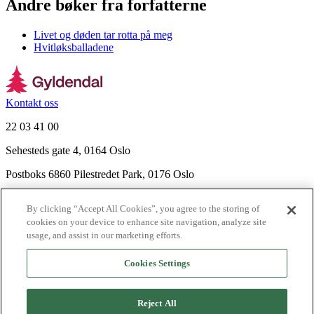
Andre bøker fra forfatterne
Livet og døden tar rotta på meg
Hvitløksballadene
Kontakt oss
22 03 41 00
Sehesteds gate 4, 0164 Oslo
Postboks 6860 Pilestredet Park, 0176 Oslo
Finn frem
By clicking “Accept All Cookies”, you agree to the storing of
Nyhetsbrev
cookies on your device to enhance site navigation, analyze site
Ledige stillinger
usage, and assist in our marketing efforts.
Send inn manus
Cookies Settings
Om Gyldendal
Support
Reject All
Presse