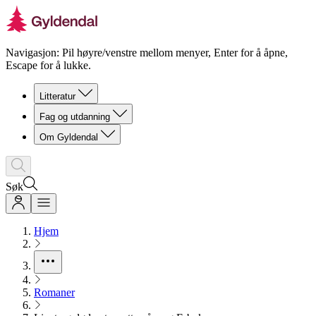
Navigasjon: Pil høyre/venstre mellom menyer, Enter for å åpne,
Escape for å lukke.
Litteratur
Fag og utdanning
Om Gyldendal
Søk
Hjem
Romaner