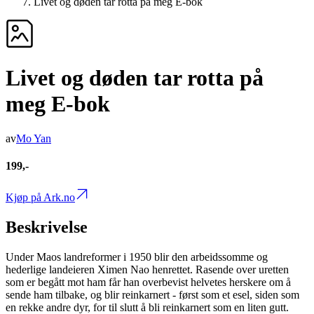
Livet og døden tar rotta på meg E-bok
Livet og døden tar rotta på
meg E-bok
av
Mo Yan
199,-
Kjøp på Ark.no
Beskrivelse
Under Maos landreformer i 1950 blir den arbeidssomme og
hederlige landeieren Ximen Nao henrettet. Rasende over uretten
som er begått mot ham får han overbevist helvetes herskere om å
sende ham tilbake, og blir reinkarnert - først som et esel, siden som
en rekke andre dyr, for til slutt å bli reinkarnert som en liten gutt.