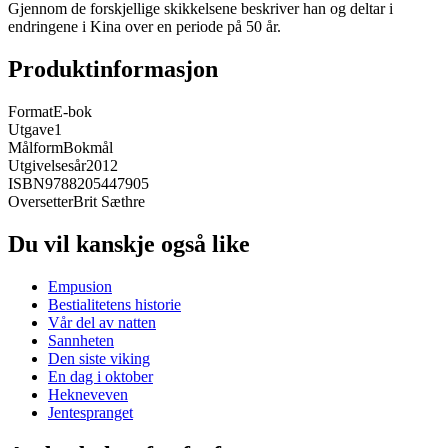
Gjennom de forskjellige skikkelsene beskriver han og deltar i
endringene i Kina over en periode på 50 år.
Produktinformasjon
Format
E-bok
Utgave
1
Målform
Bokmål
Utgivelsesår
2012
ISBN
9788205447905
Oversetter
Brit Sæthre
Du vil kanskje også like
Empusion
Bestialitetens historie
Vår del av natten
Sannheten
Den siste viking
En dag i oktober
Hekneveven
Jentespranget