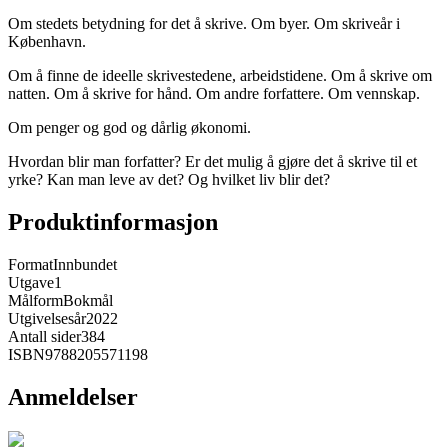
Om stedets betydning for det å skrive. Om byer. Om skriveår i
København.
Om å finne de ideelle skrivestedene, arbeidstidene. Om å skrive om
natten. Om å skrive for hånd. Om andre forfattere. Om vennskap.
Om penger og god og dårlig økonomi.
Hvordan blir man forfatter? Er det mulig å gjøre det å skrive til et
yrke? Kan man leve av det? Og hvilket liv blir det?
Produktinformasjon
Format
Innbundet
Utgave
1
Målform
Bokmål
Utgivelsesår
2022
Antall sider
384
ISBN
9788205571198
Anmeldelser