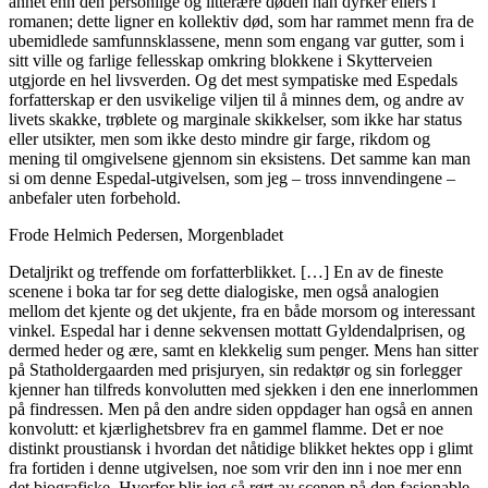
annet enn den personlige og litterære døden han dyrker ellers i
romanen; dette ligner en kollektiv død, som har rammet menn fra de
ubemidlede samfunnsklassene, menn som engang var gutter, som i
sitt ville og farlige fellesskap omkring blokkene i Skytterveien
utgjorde en hel livsverden. Og det mest sympatiske med Espedals
forfatterskap er den usvikelige viljen til å minnes dem, og andre av
livets skakke, trøblete og marginale skikkelser, som ikke har status
eller utsikter, men som ikke desto mindre gir farge, rikdom og
mening til omgivelsene gjennom sin eksistens. Det samme kan man
si om denne Espedal-utgivelsen, som jeg – tross innvendingene –
anbefaler uten forbehold.
Frode Helmich Pedersen, Morgenbladet
Detaljrikt og treffende om forfatterblikket. […] En av de fineste
scenene i boka tar for seg dette dialogiske, men også analogien
mellom det kjente og det ukjente, fra en både morsom og interessant
vinkel. Espedal har i denne sekvensen mottatt Gyldendalprisen, og
dermed heder og ære, samt en klekkelig sum penger. Mens han sitter
på Statholdergaarden med prisjuryen, sin redaktør og sin forlegger
kjenner han tilfreds konvolutten med sjekken i den ene innerlommen
på findressen. Men på den andre siden oppdager han også en annen
konvolutt: et kjærlighetsbrev fra en gammel flamme. Det er noe
distinkt proustiansk i hvordan det nåtidige blikket hektes opp i glimt
fra fortiden i denne utgivelsen, noe som vrir den inn i noe mer enn
det biografiske. Hvorfor blir jeg så rørt av scenen på den fasjonable