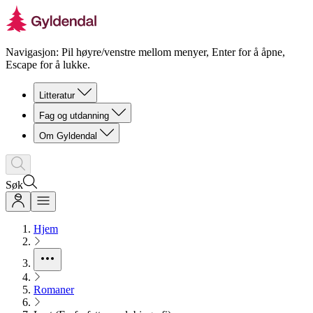
Navigasjon: Pil høyre/venstre mellom menyer, Enter for å åpne,
Escape for å lukke.
Litteratur
Fag og utdanning
Om Gyldendal
Søk
Hjem
Romaner