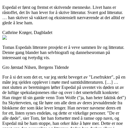
Espedal er først og fremst et skrivende menneske. Livet hans er
råstoffet, det liv han lever for å skrive litteratur. Svært god litteratur.
… han skriver så vakkert og eksistensielt nærværende at det alltid er
glede å lese ham.
Cathrine Krøger, Dagbladet
Tomas Espedals litterære prosjekt er å veve sammen liv og litteratur.
Denne gang blander han selvbiografi og dannelsesroman på
interessant og tvetydig vis.
Gro Jørstad Nilsen, Bergens Tidende
For å si det som det er, var jeg sterkt beveget av "Lesefrukter", på en
måte jeg sjelden opplever i møte med samtidslitteraturen. […] …
mot slutten av beretningen løfter Espedal på uventet vis døden ut av
de luftige spekulasjonenes rike og over i det smertefullt konkrete:
Han ringer til sin gamle venn Tom Wolfe ("ja, han heter faktisk det")
fra Skytterveien, og får høre om alle dem av deres jevnaldrende fra
blokkene der som ikke lever lenger. Han nevner navnene deres ett
for ett, listen synes endeløs, og dette er virkelige personer. "De er
alle døde", sier Tom, før han fortsetter med å ramse opp navn, og
Espedal må be ham stoppe, han orker ikke å høre mer. Dette er noe