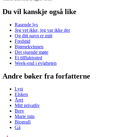
Du vil kanskje også like
Rasende lys
Jeg vet ikke, jeg var ikke der
Og ditt navn er mitt
Fredstid
Bjørnekvinnen
Det sjuende møte
Et tilfluktssted
Week-end i evigheten
Andre bøker fra forfatterne
Lyst
Elsken
Året
Mitt privatliv
Brev
Marie min
Biografi
Gå