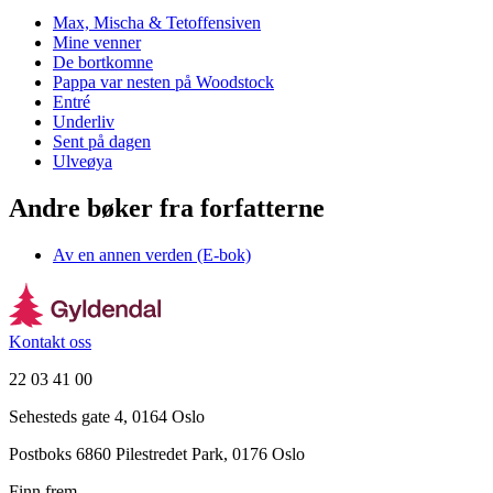
Max, Mischa & Tetoffensiven
Mine venner
De bortkomne
Pappa var nesten på Woodstock
Entré
Underliv
Sent på dagen
Ulveøya
Andre bøker fra forfatterne
Av en annen verden (E-bok)
Kontakt oss
22 03 41 00
Sehesteds gate 4, 0164 Oslo
Postboks 6860 Pilestredet Park, 0176 Oslo
Finn frem