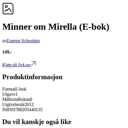
Minner om Mirella (E-bok)
av
Eugene Schoulgin
149,-
Kjøp på Ark.no
Produktinformasjon
Format
E-bok
Utgave
1
Målform
Bokmål
Utgivelsesår
2012
ISBN
9788205440135
Du vil kanskje også like