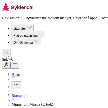
Navigasjon: Pil høyre/venstre mellom menyer, Enter for å åpne, Escap
Litteratur
Fag og utdanning
Om Gyldendal
Søk
Hjem
Romaner
Minner om Mirella (E-bok)