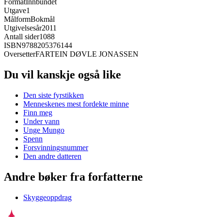
Format
Innbundet
Utgave
1
Målform
Bokmål
Utgivelsesår
2011
Antall sider
1088
ISBN
9788205376144
Oversetter
FARTEIN DØVLE JONASSEN
Du vil kanskje også like
Den siste fyrstikken
Menneskenes mest fordekte minne
Finn meg
Under vann
Unge Mungo
Spenn
Forsvinningsnummer
Den andre datteren
Andre bøker fra forfatterne
Skyggeoppdrag