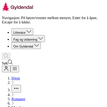
Navigasjon: Pil høyre/venstre mellom menyer, Enter for å åpne,
Escape for å lukke.
Litteratur
Fag og utdanning
Om Gyldendal
Søk
Hjem
Romaner