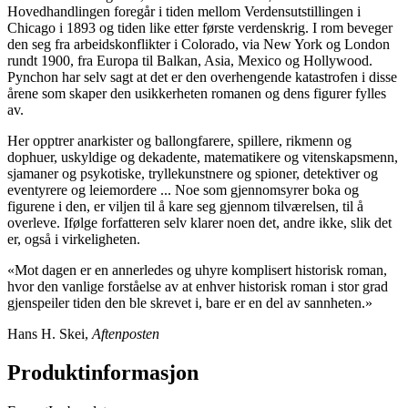
Hovedhandlingen foregår i tiden mellom Verdensutstillingen i
Chicago i 1893 og tiden like etter første verdenskrig. I rom beveger
den seg fra arbeidskonflikter i Colorado, via New York og London
rundt 1900, fra Europa til Balkan, Asia, Mexico og Hollywood.
Pynchon har selv sagt at det er den overhengende katastrofen i disse
årene som skaper den usikkerheten romanen og dens figurer fylles
av.
Her opptrer anarkister og ballongfarere, spillere, rikmenn og
dophuer, uskyldige og dekadente, matematikere og vitenskapsmenn,
sjamaner og psykotiske, tryllekunstnere og spioner, detektiver og
eventyrere og leiemordere ... Noe som gjennomsyrer boka og
figurene i den, er viljen til å kare seg gjennom tilværelsen, til å
overleve. Ifølge forfatteren selv klarer noen det, andre ikke, slik det
er, også i virkeligheten.
«Mot dagen er en annerledes og uhyre komplisert historisk roman,
hvor den vanlige forståelse av at enhver historisk roman i stor grad
gjenspeiler tiden den ble skrevet i, bare er en del av sannheten.»
Hans H. Skei,
Aftenposten
Produktinformasjon