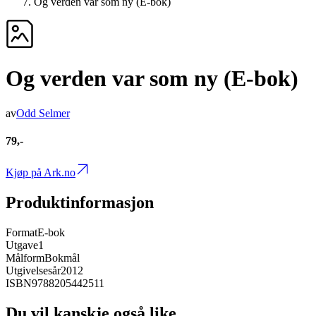
Og verden var som ny (E-bok)
Og verden var som ny (E-bok)
av
Odd Selmer
79,-
Kjøp på Ark.no
Produktinformasjon
Format
E-bok
Utgave
1
Målform
Bokmål
Utgivelsesår
2012
ISBN
9788205442511
Du vil kanskje også like