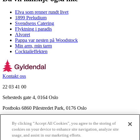
Elva som renner rundt livet
1899 Preludium
Svendsens Catering
Flyktning i paradis
Alvoret
Pappa var nesten på Woodstock
Min arm, min tarm
Cocktaileffekten
Kontakt oss
22 03 41 00
Sehesteds gate 4, 0164 Oslo
Postboks 6860 Pilestredet Park, 0176 Oslo
Finn frem
By clicking “Accept All Cookies”, you agree to the storing of
Nyhetsbrev
cookies on your device to enhance site navigation, analyze site
Ledige stillinger
usage, and assist in our marketing efforts.