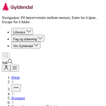
Navigasjon: Pil høyre/venstre mellom menyer, Enter for å åpne,
Escape for å lukke.
Litteratur
Fag og utdanning
Om Gyldendal
Søk
Hjem
Romaner