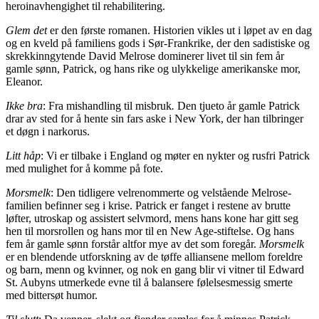
heroinavhengighet til rehabilitering.
Glem det
er den første romanen. Historien vikles ut i løpet av en dag
og en kveld på familiens gods i Sør-Frankrike, der den sadistiske og
skrekkinngytende David Melrose dominerer livet til sin fem år
gamle sønn, Patrick, og hans rike og ulykkelige amerikanske mor,
Eleanor.
Ikke bra
: Fra mishandling til misbruk
.
Den tjueto år gamle Patrick
drar av sted for å hente sin fars aske i New York, der han tilbringer
et døgn i narkorus.
Litt håp
: Vi er tilbake i England og møter en nykter og rusfri Patrick
med mulighet for å komme på fote.
Morsmelk
: Den tidligere velrenommerte og velstående Melrose-
familien befinner seg i krise. Patrick er fanget i restene av brutte
løfter, utroskap og assistert selvmord, mens hans kone har gitt seg
hen til morsrollen og hans mor til en New Age-stiftelse. Og hans
fem år gamle sønn forstår altfor mye av det som foregår.
Morsmelk
er en blendende utforskning av de tøffe alliansene mellom foreldre
og barn, menn og kvinner, og nok en gang blir vi vitner til Edward
St. Aubyns utmerkede evne til å balansere følelsesmessig smerte
med bittersøt humor.