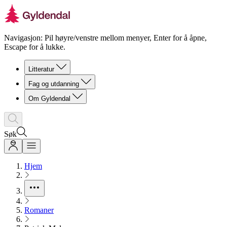
Navigasjon: Pil høyre/venstre mellom menyer, Enter for å åpne,
Escape for å lukke.
Litteratur
Fag og utdanning
Om Gyldendal
Søk
Hjem
Romaner