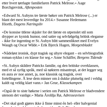
etter hvert tørrlagte familiefaren Patrick Melrose.» Aage
Borchgrevink,
Aftenposten
«Edward St. Aubyns tre første bøker om Patrick Melrose (...) er
blant det mest lesverdige fra 2014.» Susanne Hedemann
Hiorth,
Dagens Næringsliv
«De konsise titlene skjuler for det første en utpenslet stil som
drypper av kynisk humor, ond satire og selvfølgelig britisk eleganse
- ikke for ingenting er St. Aubyn blitt sammenliknet med Evelyn
Waugh og Oscar Wilde.» Erik Bjerck Hagen,
Morgenbladet
«Nådeløst ironisk, dypt tragisk og uhyre elegant – en selvbiografisk
roman-syklus i en klasse for seg.» Anne Schäffer,
Bergens Tidende
«St. Aubyn skildrer Patricks familie, og den britiske overklassen,
med et så syrlig språk, med så nøktern misantropi, at det legger seg
en aura av noe annet, ja, noe klassisk og tragisk, over
fortellingene. Å lese dem minner om å dukke plutselig ned i veldig
kaldt og veldig klart vann.» Jan Grue,
Klassekampen
«Også de to siste bøkene i serien om Patrick Melrose er bladvendere
utenom det vanlige.» Maria Årolilja Rø,
Adresseavisen
«Det skal godt gjøres ikke å finne minst én hel- eller halvgenial