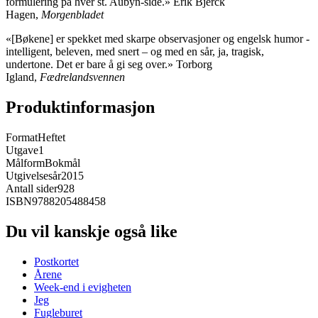
formulering på hver st. Aubyn-side.» Erik Bjerck
Hagen,
Morgenbladet
«[Bøkene] er spekket med skarpe observasjoner og engelsk humor -
intelligent, beleven, med snert – og med en sår, ja, tragisk,
undertone. Det er bare å gi seg over.» Torborg
Igland,
Fædrelandsvennen
Produktinformasjon
Format
Heftet
Utgave
1
Målform
Bokmål
Utgivelsesår
2015
Antall sider
928
ISBN
9788205488458
Du vil kanskje også like
Postkortet
Årene
Week-end i evigheten
Jeg
Fugleburet