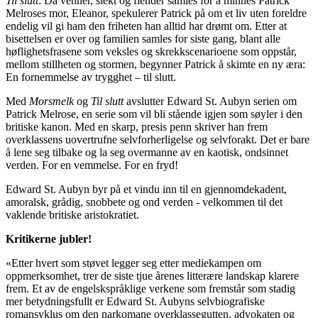
Til slutt
: Da venner, slekt og fiender samles for å minnes Patrick
Melroses mor, Eleanor, spekulerer Patrick på om et liv uten foreldre
endelig vil gi ham den friheten han alltid har drømt om. Etter at
bisettelsen er over og familien samles for siste gang, blant alle
høflighetsfrasene som veksles og skrekkscenarioene som oppstår,
mellom stillheten og stormen, begynner Patrick å skimte en ny æra:
En fornemmelse av trygghet – til slutt.
Med
Morsmelk
og
Til slutt
avslutter Edward St. Aubyn serien om
Patrick Melrose, en serie som vil bli stående igjen som søyler i den
britiske kanon. Med en skarp, presis penn skriver han frem
overklassens uovertrufne selvforherligelse og selvforakt. Det er bare
å lene seg tilbake og la seg overmanne av en kaotisk, ondsinnet
verden. For en vemmelse. For en fryd!
Edward St. Aubyn byr på et vindu inn til en gjennomdekadent,
amoralsk, grådig, snobbete og ond verden - velkommen til det
vaklende britiske aristokratiet.
Kritikerne jubler!
«Etter hvert som støvet legger seg etter mediekampen om
oppmerksomhet, trer de siste tjue årenes litterære landskap klarere
frem. Et av de engelskspråklige verkene som fremstår som stadig
mer betydningsfullt er Edward St. Aubyns selvbiografiske
romansyklus om den narkomane overklassegutten, advokaten og