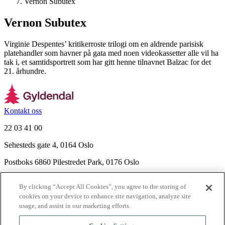
Vernon Subutex
Vernon Subutex
Virginie Despentes’ kritikerroste trilogi om en aldrende parisisk
platehandler som havner på gata med noen videokassetter alle vil ha
tak i, et samtidsportrett som har gitt henne tilnavnet Balzac for det
21. århundre.
Kontakt oss
22 03 41 00
Sehesteds gate 4, 0164 Oslo
Postboks 6860 Pilestredet Park, 0176 Oslo
Finn frem
By clicking “Accept All Cookies”, you agree to the storing of
Nyhetsbrev
cookies on your device to enhance site navigation, analyze site
Ledige stillinger
usage, and assist in our marketing efforts.
Send inn manus