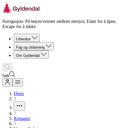
Navigasjon: Pil høyre/venstre mellom menyer, Enter for å åpne,
Escape for å lukke.
Litteratur
Fag og utdanning
Om Gyldendal
Søk
Hjem
Romaner