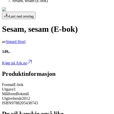
Sesam, sesam (E-bok)
Last ned omslag
Sesam, sesam (E-bok)
av
Sigurd Hoel
149,-
Kjøp på Ark.no
Produktinformasjon
Format
E-bok
Utgave
1
Målform
Bokmål
Utgivelsesår
2012
ISBN
9788205438743
Du vil kanskje også like