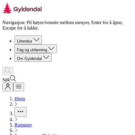
Navigasjon: Pil høyre/venstre mellom menyer, Enter for å åpne,
Escape for å lukke.
Litteratur
Fag og utdanning
Om Gyldendal
Søk
Hjem
Romaner