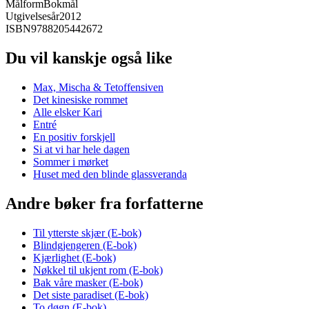
Målform
Bokmål
Utgivelsesår
2012
ISBN
9788205442672
Du vil kanskje også like
Max, Mischa & Tetoffensiven
Det kinesiske rommet
Alle elsker Kari
Entré
En positiv forskjell
Si at vi har hele dagen
Sommer i mørket
Huset med den blinde glassveranda
Andre bøker fra forfatterne
Til ytterste skjær (E-bok)
Blindgjengeren (E-bok)
Kjærlighet (E-bok)
Nøkkel til ukjent rom (E-bok)
Bak våre masker (E-bok)
Det siste paradiset (E-bok)
To døgn (E-bok)