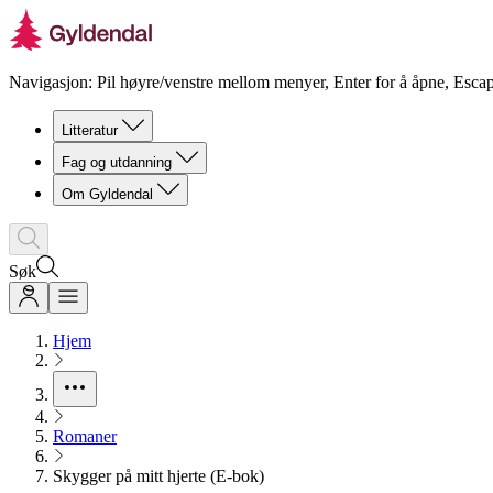
Navigasjon: Pil høyre/venstre mellom menyer, Enter for å åpne, Escap
Litteratur
Fag og utdanning
Om Gyldendal
Søk
Hjem
Romaner
Skygger på mitt hjerte (E-bok)