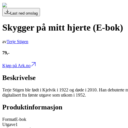
Last ned omslag
Skygger på mitt hjerte (E-bok)
av
Terje Stigen
79,-
Kjøp på Ark.no
Beskrivelse
Terje Stigen ble født i Kjelvik i 1922 og døde i 2010. Han debuterte
digitalisert fra første utgave som utkom i 1952.
Produktinformasjon
Format
E-bok
Utgave
1