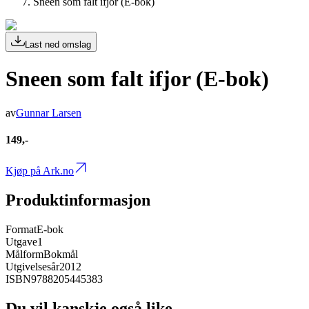
Sneen som falt ifjor (E-bok)
Last ned omslag
Sneen som falt ifjor (E-bok)
av
Gunnar Larsen
149,-
Kjøp på Ark.no
Produktinformasjon
Format
E-bok
Utgave
1
Målform
Bokmål
Utgivelsesår
2012
ISBN
9788205445383
Du vil kanskje også like