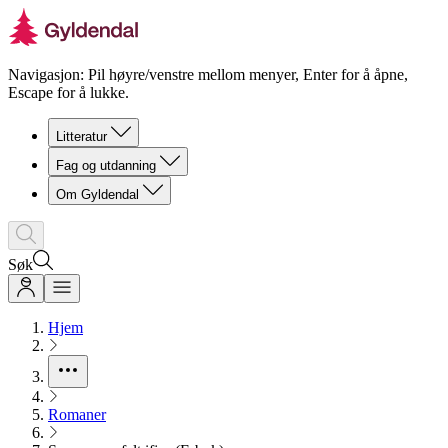
Navigasjon: Pil høyre/venstre mellom menyer, Enter for å åpne,
Escape for å lukke.
Litteratur
Fag og utdanning
Om Gyldendal
Søk
Hjem
Romaner