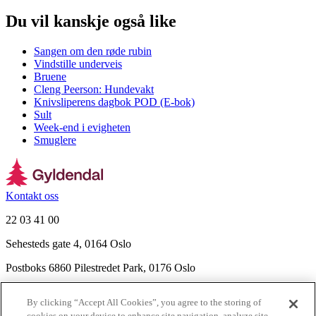
Du vil kanskje også like
Sangen om den røde rubin
Vindstille underveis
Bruene
Cleng Peerson: Hundevakt
Knivsliperens dagbok POD (E-bok)
Sult
Week-end i evigheten
Smuglere
Kontakt oss
22 03 41 00
Sehesteds gate 4, 0164 Oslo
Postboks 6860 Pilestredet Park, 0176 Oslo
Finn frem
By clicking “Accept All Cookies”, you agree to the storing of
Nyhetsbrev
cookies on your device to enhance site navigation, analyze site