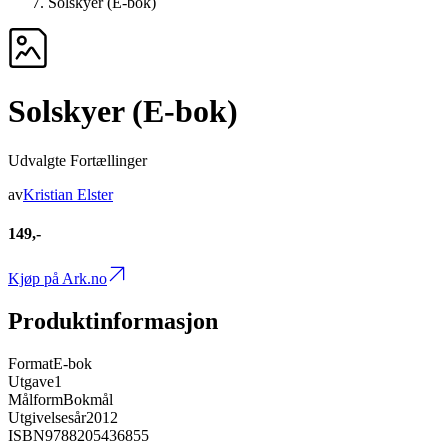
Solskyer (E-bok)
Solskyer (E-bok)
Udvalgte Fortællinger
av
Kristian Elster
149,-
Kjøp på Ark.no
Produktinformasjon
Format
E-bok
Utgave
1
Målform
Bokmål
Utgivelsesår
2012
ISBN
9788205436855