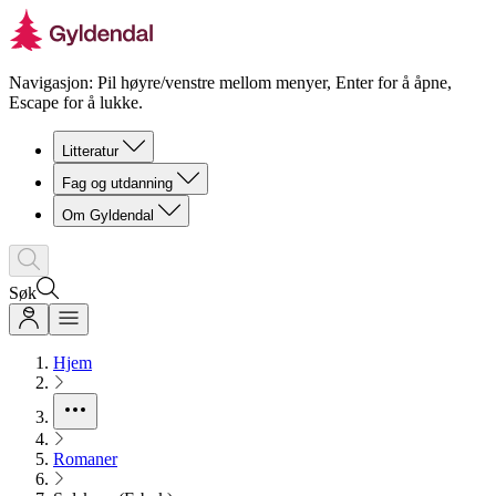
Navigasjon: Pil høyre/venstre mellom menyer, Enter for å åpne,
Escape for å lukke.
Litteratur
Fag og utdanning
Om Gyldendal
Søk
Hjem
Romaner