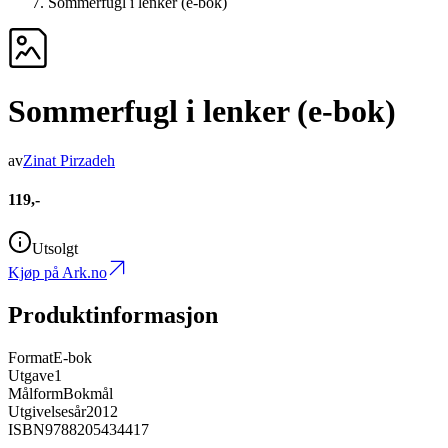
Sommerfugl i lenker (e-bok)
Sommerfugl i lenker (e-bok)
av
Zinat Pirzadeh
119,-
Utsolgt
Kjøp på Ark.no
Produktinformasjon
Format
E-bok
Utgave
1
Målform
Bokmål
Utgivelsesår
2012
ISBN
9788205434417