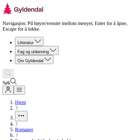
Navigasjon: Pil høyre/venstre mellom menyer, Enter for å åpne,
Escape for å lukke.
Litteratur
Fag og utdanning
Om Gyldendal
Søk
Hjem
Romaner