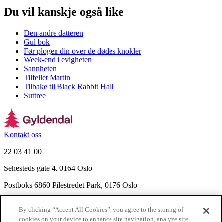
Du vil kanskje også like
Den andre datteren
Gul bok
Før plogen din over de dødes knokler
Week-end i evigheten
Sannheten
Tilfellet Martin
Tilbake til Black Rabbit Hall
Suttree
Kontakt oss
22 03 41 00
Sehesteds gate 4, 0164 Oslo
Postboks 6860 Pilestredet Park, 0176 Oslo
Finn frem
By clicking “Accept All Cookies”, you agree to the storing of
Nyhetsbrev
cookies on your device to enhance site navigation, analyze site