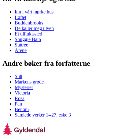
Inn i vårt mørke hus
Løftet
Buddenbrooks
De kaller meg ulven
Et tilfluktssted
Shuggie Bain
Suttree
Årene
Andre bøker fra forfatterne
Sult
Markens grøde
Mysterier
Victoria
Rosa
Pan
Benoni
Samlede verker 1--27, eske 3