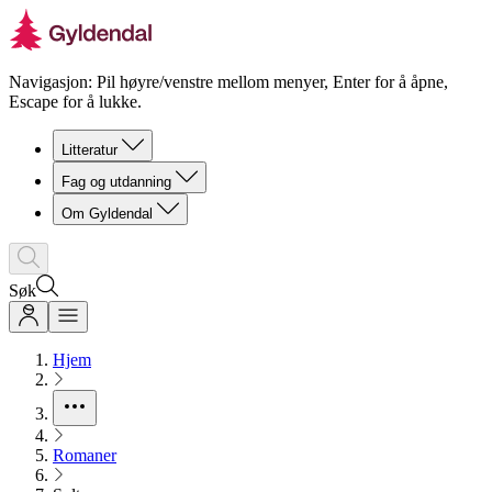
Navigasjon: Pil høyre/venstre mellom menyer, Enter for å åpne,
Escape for å lukke.
Litteratur
Fag og utdanning
Om Gyldendal
Søk
Hjem
Romaner