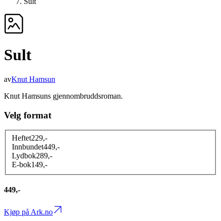
Sult
Sult
av
Knut Hamsun
Knut Hamsuns gjennombruddsroman.
Velg format
Heftet
229
,-
Innbundet
449
,-
Lydbok
289
,-
E-bok
149
,-
449,-
Kjøp på Ark.no