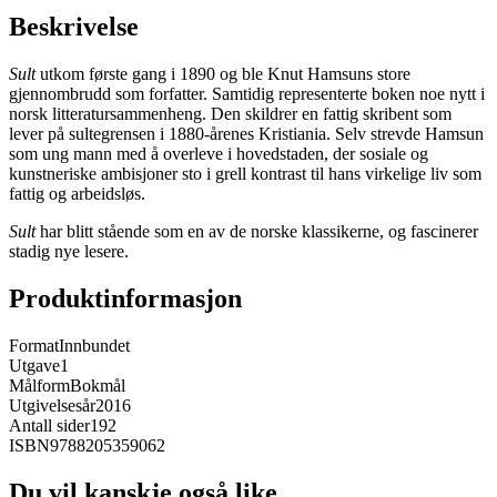
Beskrivelse
Sult
utkom første gang i 1890 og ble Knut Hamsuns store
gjennombrudd som forfatter. Samtidig representerte boken noe nytt i
norsk litteratursammenheng. Den skildrer en fattig skribent som
lever på sultegrensen i 1880-årenes Kristiania. Selv strevde Hamsun
som ung mann med å overleve i hovedstaden, der sosiale og
kunstneriske ambisjoner sto i grell kontrast til hans virkelige liv som
fattig og arbeidsløs.
Sult
har blitt stående som en av de norske klassikerne, og fascinerer
stadig nye lesere.
Produktinformasjon
Format
Innbundet
Utgave
1
Målform
Bokmål
Utgivelsesår
2016
Antall sider
192
ISBN
9788205359062
Du vil kanskje også like