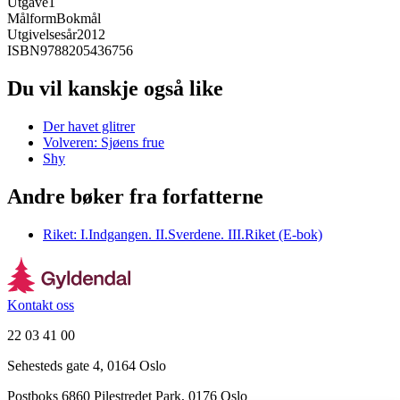
Utgave
1
Målform
Bokmål
Utgivelsesår
2012
ISBN
9788205436756
Du vil kanskje også like
Der havet glitrer
Volveren: Sjøens frue
Shy
Andre bøker fra forfatterne
Riket: I.Indgangen. II.Sverdene. III.Riket (E-bok)
Kontakt oss
22 03 41 00
Sehesteds gate 4, 0164 Oslo
Postboks 6860 Pilestredet Park, 0176 Oslo