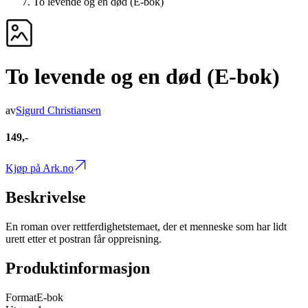
To levende og en død (E-bok)
To levende og en død (E-bok)
av
Sigurd Christiansen
149,-
Kjøp på Ark.no
Beskrivelse
En roman over rettferdighetstemaet, der et menneske som har lidt
urett etter et postran får oppreisning.
Produktinformasjon
Format
E-bok