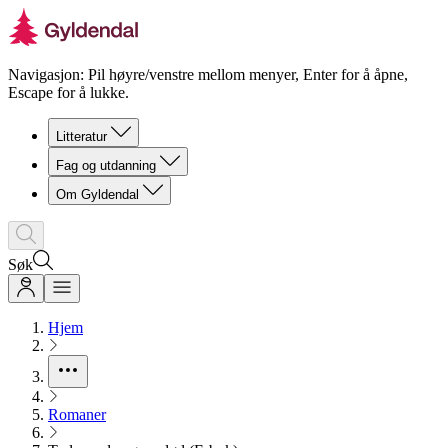
Navigasjon: Pil høyre/venstre mellom menyer, Enter for å åpne,
Escape for å lukke.
Litteratur
Fag og utdanning
Om Gyldendal
Søk
Hjem
Romaner