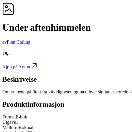
Under aftenhimmelen
av
Finn Carling
79,-
Kjøp på Ark.no
Beskrivelse
Om to menn på flukt fra virkeligheten og med hver sin innesperrede dr
Produktinformasjon
Format
E-bok
Utgave
1
Målform
Bokmål