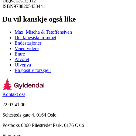
Utgivelsesår
2012
ISBN
9788205433441
Du vil kanskje også like
Max, Mischa & Tetoffensiven
Det kinesiske rommet
Endestasjoner
Veien videre
Entré
Alvoret
Ulveøya
En positiv forskjell
Kontakt oss
22 03 41 00
Sehesteds gate 4, 0164 Oslo
Postboks 6860 Pilestredet Park, 0176 Oslo
Finn frem