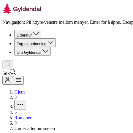
Navigasjon: Pil høyre/venstre mellom menyer, Enter for å åpne, Escap
Litteratur
Fag og utdanning
Om Gyldendal
Søk
Hjem
Romaner
Under aftenhimmelen