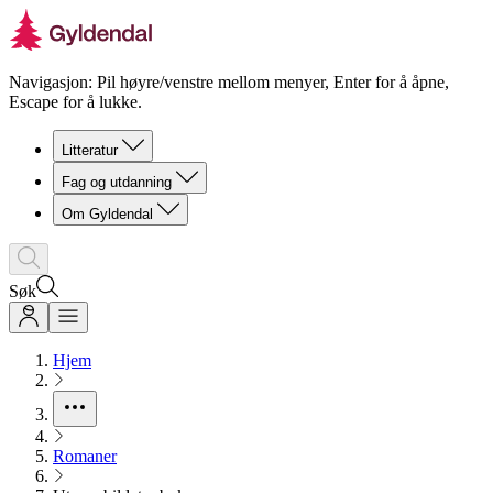
Navigasjon: Pil høyre/venstre mellom menyer, Enter for å åpne,
Escape for å lukke.
Litteratur
Fag og utdanning
Om Gyldendal
Søk
Hjem
Romaner