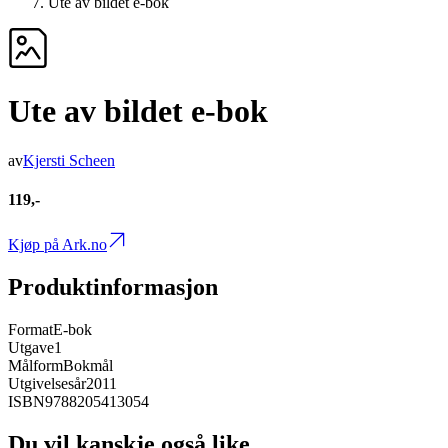
Ute av bildet e-bok
Ute av bildet e-bok
av
Kjersti Scheen
119,-
Kjøp på Ark.no
Produktinformasjon
Format
E-bok
Utgave
1
Målform
Bokmål
Utgivelsesår
2011
ISBN
9788205413054
Du vil kanskje også like