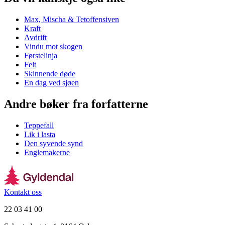
Max, Mischa & Tetoffensiven
Kraft
Avdrift
Vindu mot skogen
Førstelinja
Felt
Skinnende døde
En dag ved sjøen
Andre bøker fra forfatterne
Teppefall
Lik i lasta
Den syvende synd
Englemakerne
Kontakt oss
22 03 41 00