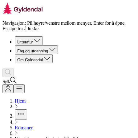
Navigasjon: Pil høyre/venstre mellom menyer, Enter for å åpne,
Escape for å lukke.
Litteratur
Fag og utdanning
Om Gyldendal
Søk
Hjem
Romaner