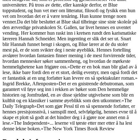
universiteter. På tross av dette, eller kanskje derfor, er Blue
toppstudent, og hun vet mer om litteratur, filosofi og fysikk enn hun
vet om hvordan det er å være tenåring. Hun kunne trenge noen
venner.Da det blir besluttet at Blue skal tilbringe sine siste skoleår på
den ærverdige privatskolen St. Gallen, tar livet hennes en uventet
vending. Her kommer hun raskt inn i kretsen rundt den karismatiske
læreren Hannah Schneider. Men ingenting er slik det ser ut. Snart
blir Hannah funnet hengt i skogen, og Blue lærer at de du stoler
mest på, er de som svikter deg i neste øyeblikk. Hennes fortelling
avslører hvordan fantasien finner mening i de mest forvirrende tider,
hvordan mennesker søker sammenheng, og hvordan de mørkeste
hemmelighetene kan frigjøre oss.«Dette er en bok man blir glad av å
lese, ikke bare fordi den er et stort, deilig eventyr, men også fordi det
er fantastisk at en ung forfatter kan levere en så spektakulær roman.»
Ingrid Brekke, Aftenposten«Det er en gnistrende debutroman, som
garantert vil føye seg inn i rekken av bøker som Den hemmelige
historien og Jomfrudød, en av disse sjeldne utgivelsene som blir en
kulthit og en klassiker i samme øyeblikk som den utkommer.»The
Daily Telegraph«Det som gjør Pessl til en så spennende forfatter, er
hennes presisjonsnivå, i samspill med, selvfølgelig, hennes evne til å
skape et plott så godt at det hindrer deg i å gjøre noe annet enn å
lese.»The Independent«... leserne vil tørste etter mer etter å ha lest
denne lekne boken.»The New York Times Book Review