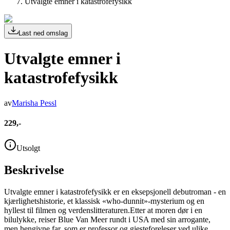
Utvalgte emner i katastrofefysikk
Last ned omslag
Utvalgte emner i
katastrofefysikk
av
Marisha Pessl
229,-
Utsolgt
Beskrivelse
Utvalgte emner i katastrofefysikk er en eksepsjonell debutroman - en
kjærlighetshistorie, et klassisk «who-dunnit»-mysterium og en
hyllest til filmen og verdenslitteraturen.Etter at moren dør i en
bilulykke, reiser Blue Van Meer rundt i USA med sin arrogante,
men hengivne far, som er professor og gjesteforeleser ved ulike