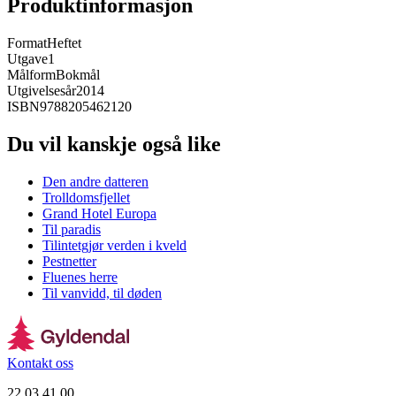
Produktinformasjon
Format
Heftet
Utgave
1
Målform
Bokmål
Utgivelsesår
2014
ISBN
9788205462120
Du vil kanskje også like
Den andre datteren
Trolldomsfjellet
Grand Hotel Europa
Til paradis
Tilintetgjør verden i kveld
Pestnetter
Fluenes herre
Til vanvidd, til døden
Kontakt oss
22 03 41 00