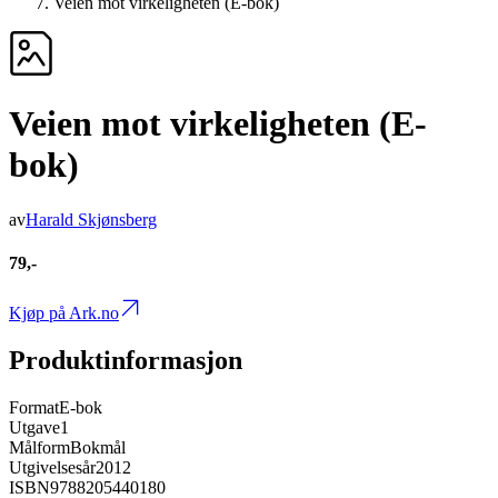
Veien mot virkeligheten (E-bok)
Veien mot virkeligheten (E-
bok)
av
Harald Skjønsberg
79,-
Kjøp på Ark.no
Produktinformasjon
Format
E-bok
Utgave
1
Målform
Bokmål
Utgivelsesår
2012
ISBN
9788205440180