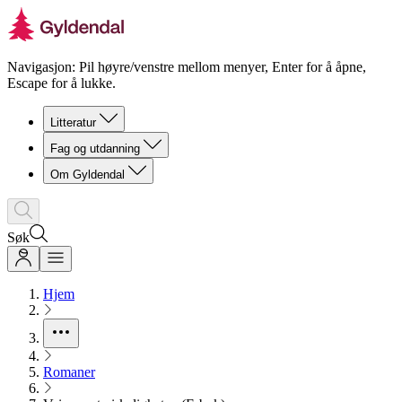
Navigasjon: Pil høyre/venstre mellom menyer, Enter for å åpne,
Escape for å lukke.
Litteratur
Fag og utdanning
Om Gyldendal
Søk
Hjem
Romaner