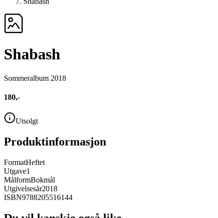
Shabash
Shabash
Sommeralbum 2018
180,-
Utsolgt
Produktinformasjon
Format
Heftet
Utgave
1
Målform
Bokmål
Utgivelsesår
2018
ISBN
9788205516144