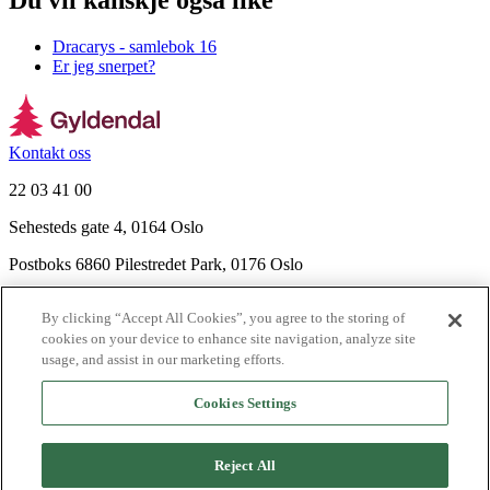
Du vil kanskje også like
Dracarys - samlebok 16
Er jeg snerpet?
Kontakt oss
22 03 41 00
Sehesteds gate 4, 0164 Oslo
Postboks 6860 Pilestredet Park, 0176 Oslo
Finn frem
By clicking “Accept All Cookies”, you agree to the storing of
Nyhetsbrev
cookies on your device to enhance site navigation, analyze site
Ledige stillinger
usage, and assist in our marketing efforts.
Send inn manus
Cookies Settings
Om Gyldendal
Support
Reject All
Presse