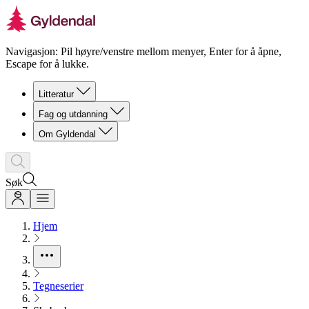
Navigasjon: Pil høyre/venstre mellom menyer, Enter for å åpne,
Escape for å lukke.
Litteratur
Fag og utdanning
Om Gyldendal
Søk
Hjem
Tegneserier