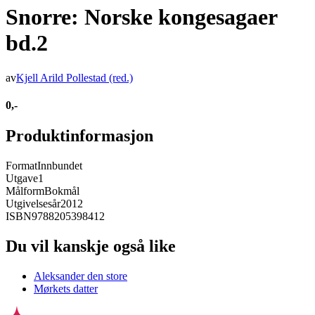
Snorre: Norske kongesagaer
bd.2
av
Kjell Arild Pollestad
(red.)
0,-
Produktinformasjon
Format
Innbundet
Utgave
1
Målform
Bokmål
Utgivelsesår
2012
ISBN
9788205398412
Du vil kanskje også like
Aleksander den store
Mørkets datter