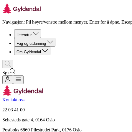
Navigasjon: Pil høyre/venstre mellom menyer, Enter for å åpne, Escap
Litteratur
Fag og utdanning
Om Gyldendal
Søk
Kontakt oss
22 03 41 00
Sehesteds gate 4, 0164 Oslo
Postboks 6860 Pilestredet Park, 0176 Oslo