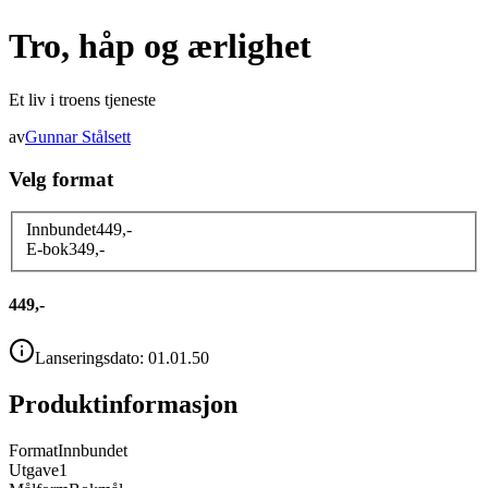
Tro, håp og ærlighet
Et liv i troens tjeneste
av
Gunnar Stålsett
Velg format
Innbundet
449
,-
E-bok
349
,-
449,-
Lanseringsdato:
01.01.50
Produktinformasjon
Format
Innbundet
Utgave
1