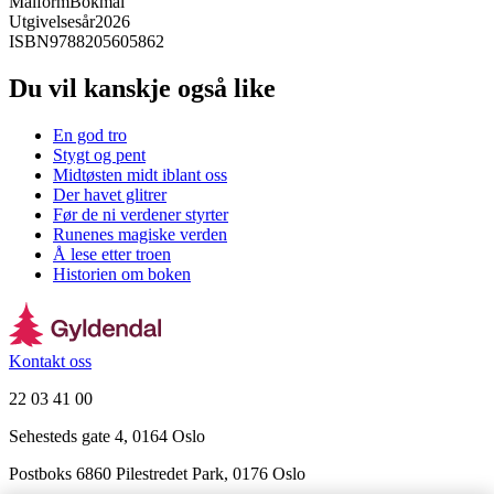
Målform
Bokmål
Utgivelsesår
2026
ISBN
9788205605862
Du vil kanskje også like
En god tro
Stygt og pent
Midtøsten midt iblant oss
Der havet glitrer
Før de ni verdener styrter
Runenes magiske verden
Å lese etter troen
Historien om boken
Kontakt oss
22 03 41 00
Sehesteds gate 4, 0164 Oslo
Postboks 6860 Pilestredet Park, 0176 Oslo