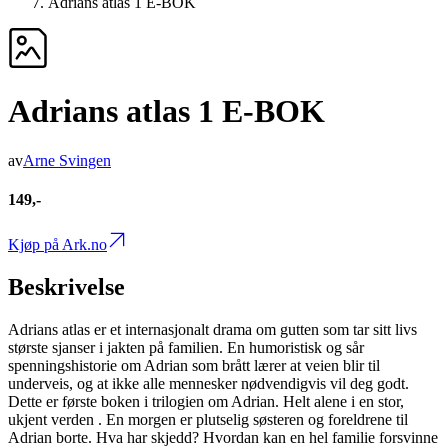
Adrians atlas 1 E-BOK
Adrians atlas 1 E-BOK
av
Arne Svingen
149,-
Kjøp på Ark.no
Beskrivelse
Adrians atlas er et internasjonalt drama om gutten som tar sitt livs
største sjanser i jakten på familien. En humoristisk og sår
spenningshistorie om Adrian som brått lærer at veien blir til
underveis, og at ikke alle mennesker nødvendigvis vil deg godt.
Dette er første boken i trilogien om Adrian. Helt alene i en stor,
ukjent verden . En morgen er plutselig søsteren og foreldrene til
Adrian borte. Hva har skjedd? Hvordan kan en hel familie forsvinne