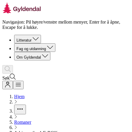
Navigasjon: Pil høyre/venstre mellom menyer, Enter for å åpne,
Escape for å lukke.
Litteratur
Fag og utdanning
Om Gyldendal
Søk
Hjem
Romaner