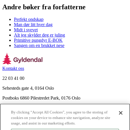
Andre bøker fra forfatterne
Perfekt ondskap
Man dør litt hver dag
Midt i svevet
Alt jeg skylder deg er juling
Primitive pungdyr E-BOK
Sangen om en brukket nese
Kontakt oss
22 03 41 00
Sehesteds gate 4, 0164 Oslo
Postboks 6860 Pilestredet Park, 0176 Oslo
Finn frem
By clicking “Accept All Cookies”, you agree to the storing of
Nyhetsbrev
cookies on your device to enhance site navigation, analyze site
Ledige stillinger
usage, and assist in our marketing efforts.
Send inn manus