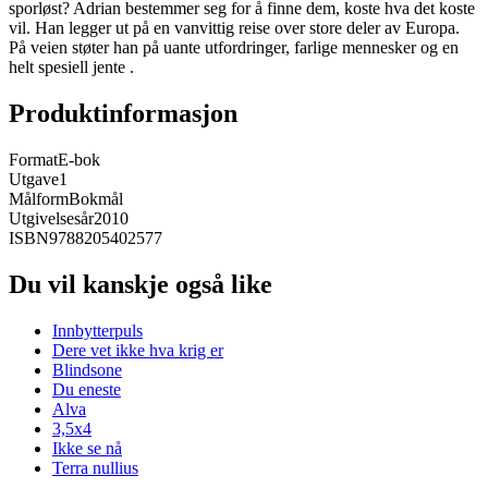
sporløst? Adrian bestemmer seg for å finne dem, koste hva det koste
vil. Han legger ut på en vanvittig reise over store deler av Europa.
På veien støter han på uante utfordringer, farlige mennesker og en
helt spesiell jente .
Produktinformasjon
Format
E-bok
Utgave
1
Målform
Bokmål
Utgivelsesår
2010
ISBN
9788205402577
Du vil kanskje også like
Innbytterpuls
Dere vet ikke hva krig er
Blindsone
Du eneste
Alva
3,5x4
Ikke se nå
Terra nullius