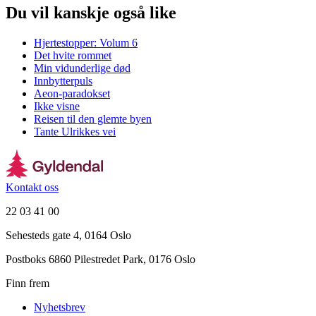
Du vil kanskje også like
Hjertestopper: Volum 6
Det hvite rommet
Min vidunderlige død
Innbytterpuls
Aeon-paradokset
Ikke visne
Reisen til den glemte byen
Tante Ulrikkes vei
Kontakt oss
22 03 41 00
Sehesteds gate 4, 0164 Oslo
Postboks 6860 Pilestredet Park, 0176 Oslo
Finn frem
Nyhetsbrev