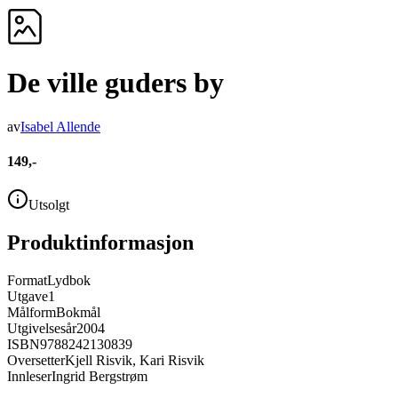
De ville guders by
av
Isabel Allende
149,-
Utsolgt
Produktinformasjon
Format
Lydbok
Utgave
1
Målform
Bokmål
Utgivelsesår
2004
ISBN
9788242130839
Oversetter
Kjell Risvik, Kari Risvik
Innleser
Ingrid Bergstrøm