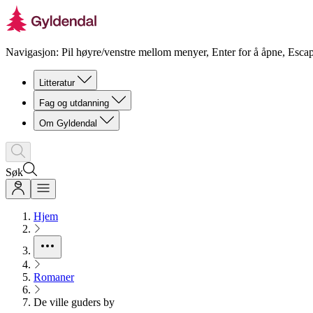
Navigasjon: Pil høyre/venstre mellom menyer, Enter for å åpne, Escap
Litteratur
Fag og utdanning
Om Gyldendal
Søk
Hjem
Romaner
De ville guders by