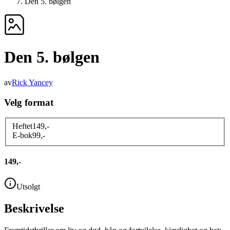
Den 5. bølgen
Den 5. bølgen
av
Rick Yancey
Velg format
Heftet
149
,-
E-bok
99
,-
149,-
Utsolgt
Beskrivelse