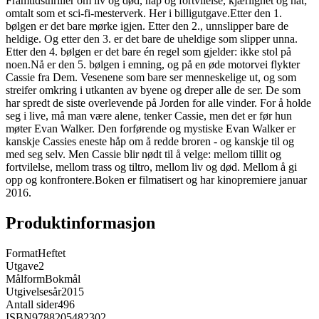
Framtidsthriller om liv og død, håp og fortvilelse, kjærlighet og hat;
omtalt som et sci-fi-mesterverk. Her i billigutgave.Etter den 1.
bølgen er det bare mørke igjen. Etter den 2., unnslipper bare de
heldige. Og etter den 3. er det bare de uheldige som slipper unna.
Etter den 4. bølgen er det bare én regel som gjelder: ikke stol på
noen.Nå er den 5. bølgen i emning, og på en øde motorvei flykter
Cassie fra Dem. Vesenene som bare ser menneskelige ut, og som
streifer omkring i utkanten av byene og dreper alle de ser. De som
har spredt de siste overlevende på Jorden for alle vinder. For å holde
seg i live, må man være alene, tenker Cassie, men det er før hun
møter Evan Walker. Den forførende og mystiske Evan Walker er
kanskje Cassies eneste håp om å redde broren - og kanskje til og
med seg selv. Men Cassie blir nødt til å velge: mellom tillit og
fortvilelse, mellom trass og tiltro, mellom liv og død. Mellom å gi
opp og konfrontere.Boken er filmatisert og har kinopremiere januar
2016.
Produktinformasjon
Format
Heftet
Utgave
2
Målform
Bokmål
Utgivelsesår
2015
Antall sider
496
ISBN
9788205482302