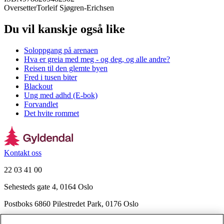
Oversetter
Torleif Sjøgren-Erichsen
Du vil kanskje også like
Soloppgang på arenaen
Hva er greia med meg - og deg, og alle andre?
Reisen til den glemte byen
Fred i tusen biter
Blackout
Ung med adhd (E-bok)
Forvandlet
Det hvite rommet
Kontakt oss
22 03 41 00
Sehesteds gate 4, 0164 Oslo
Postboks 6860 Pilestredet Park, 0176 Oslo
Finn frem