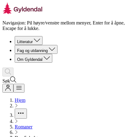
Navigasjon: Pil høyre/venstre mellom menyer, Enter for å åpne,
Escape for å lukke.
Litteratur
Fag og utdanning
Om Gyldendal
Søk
Hjem
Romaner