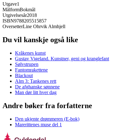
Utgave
1
Målform
Bokmål
Utgivelsesår
2018
ISBN
9788205515857
Oversetter
Line Ohrvik Almhjell
Du vil kanskje også like
Kråkenes kunst
Gustav Vigeland. Kunstner, geni og kranglefant
Sølvstrupen
Fantomrakettene
Blackout
Alm 3: Tankenes rett
De afghanske sønnene
Man dør litt hver dag
Andre bøker fra forfatterne
Den ukjente drømmeren (E-bok)
Marerittenes muse del 1