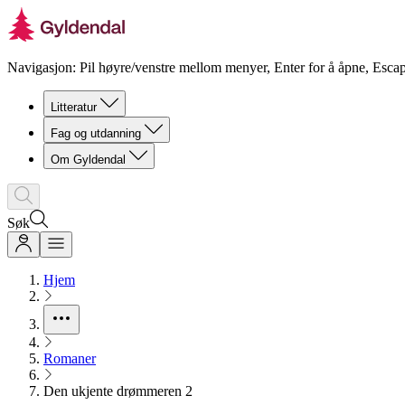
Navigasjon: Pil høyre/venstre mellom menyer, Enter for å åpne, Escap
Litteratur
Fag og utdanning
Om Gyldendal
Søk
Hjem
Romaner
Den ukjente drømmeren 2