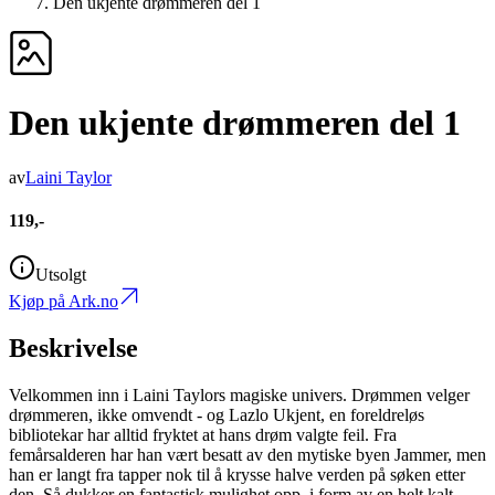
Den ukjente drømmeren del 1
Den ukjente drømmeren del 1
av
Laini Taylor
119,-
Utsolgt
Kjøp på Ark.no
Beskrivelse
Velkommen inn i Laini Taylors magiske univers. Drømmen velger
drømmeren, ikke omvendt - og Lazlo Ukjent, en foreldreløs
bibliotekar har alltid fryktet at hans drøm valgte feil. Fra
femårsalderen har han vært besatt av den mytiske byen Jammer, men
han er langt fra tapper nok til å krysse halve verden på søken etter
den. Så dukker en fantastisk mulighet opp, i form av en helt kalt