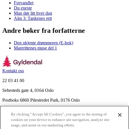
Forvandlet
Du eneste
Man dør litt hver dag
Alm 3: Tankenes rett
Andre bøker fra forfatterne
Den ukjente drømmeren (E-bok)
Marerittenes muse del 1
Kontakt oss
22 03 41 00
Sehesteds gate 4, 0164 Oslo
Postboks 6860 Pilestredet Park, 0176 Oslo
Finn frem
By clicking “Accept All Cookies”, you agree to the storing of
Nyhetsbrev
cookies on your device to enhance site navigation, analyze site
Ledige stillinger
usage, and assist in our marketing efforts.