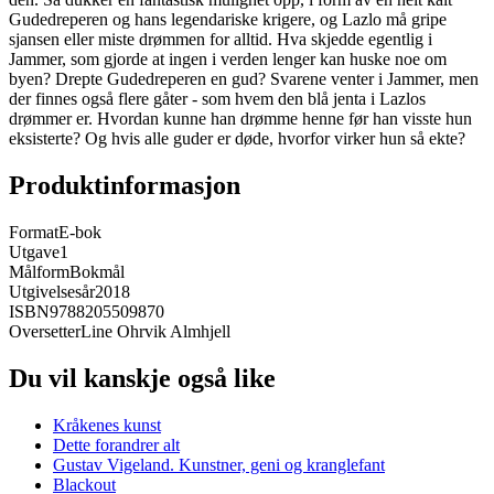
Gudedreperen og hans legendariske krigere, og Lazlo må gripe
sjansen eller miste drømmen for alltid. Hva skjedde egentlig i
Jammer, som gjorde at ingen i verden lenger kan huske noe om
byen? Drepte Gudedreperen en gud? Svarene venter i Jammer, men
der finnes også flere gåter - som hvem den blå jenta i Lazlos
drømmer er. Hvordan kunne han drømme henne før han visste hun
eksisterte? Og hvis alle guder er døde, hvorfor virker hun så ekte?
Produktinformasjon
Format
E-bok
Utgave
1
Målform
Bokmål
Utgivelsesår
2018
ISBN
9788205509870
Oversetter
Line Ohrvik Almhjell
Du vil kanskje også like
Kråkenes kunst
Dette forandrer alt
Gustav Vigeland. Kunstner, geni og kranglefant
Blackout