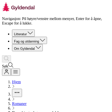
Navigasjon: Pil høyre/venstre mellom menyer, Enter for å åpne,
Escape for å lukke.
Litteratur
Fag og utdanning
Om Gyldendal
Søk
Hjem
Romaner