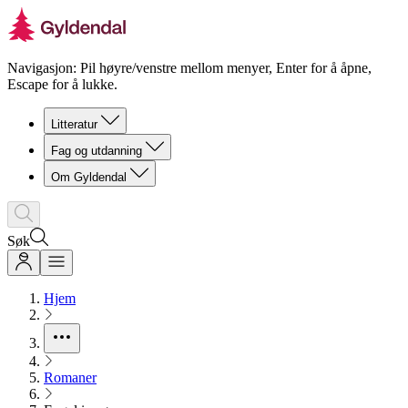
Navigasjon: Pil høyre/venstre mellom menyer, Enter for å åpne,
Escape for å lukke.
Litteratur
Fag og utdanning
Om Gyldendal
Søk
Hjem
Romaner