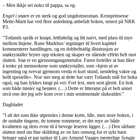
– Men ikkje sei noko til pappa, sa eg.
Engel i snøen
er en sterk og god ungdomsroman. Kronprinsesse
Mette-Marit har ved flere anledning anbefalt boken, senest på NRK
P3.
"Totlands språk er knapt, lettfattelig og litt naivt, med plass til mye
mellom linjene. Rune Markhus’ tegninger til hvert kapittel
kommenterer handlingen, og en dobbeltsidig illustrasjon av
snøkrystaller bryter opp teksten og skaper en slående effekt helt mot
slutten. Snø er en gjennomgangsmetafor. Faren forteller at han liker
å tenke på menneskene som snøkrystaller, som «kjem ut av
ingenting og svevar gjennom verda ei kort stund, uendeleg vakre og
heilt spesielle». Noe sier meg at dette har vært Totlands mål for boka
også, og han lykkes langt på vei: Fort lest, men sent glemt. En bok
som både trøster og berører. (…) Dette er litteratur på et helt annet
nivå enn det jeg selv kom over i min sentimentale slukealder."
Dagbladet
"I alt det som ikke utpensles i denne korte, lille, men store boken, i
de uuttalte tingene, de tomme rommene, er det mye av både
kvaliteten og dens evne til å bevege leseren ligger. (…) Den sårbare
slutten med sin fine skildring av en fars omsorg for et sykt barn
bringer også et par tanker til Lars Amund Vaages mesterlige
Syngja