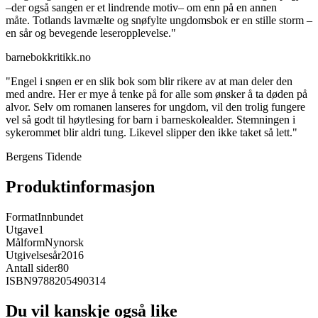
–
der også sangen er et lindrende motiv– om enn på en annen
måte. Totlands lavmælte og snøfylte ungdomsbok er en stille storm ­–
en sår og bevegende leseropplevelse."
barnebokkritikk.no
"Engel i snøen er en slik bok som blir rikere av at man deler den
med andre. Her er mye å tenke på for alle som ønsker å ta døden på
alvor. Selv om romanen lanseres for ungdom, vil den trolig fungere
vel så godt til høytlesing for barn i barneskolealder. Stemningen i
sykerommet blir aldri tung. Likevel slipper den ikke taket så lett."
Bergens Tidende
Produktinformasjon
Format
Innbundet
Utgave
1
Målform
Nynorsk
Utgivelsesår
2016
Antall sider
80
ISBN
9788205490314
Du vil kanskje også like