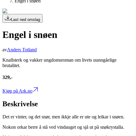
Engel i snøen
Last ned omslag
Engel i snøen
av
Anders Totland
Knallsterk og vakker ungdomsroman om livets uunngåelige
brutalitet.
329,-
Kjøp på Ark.no
Beskrivelse
Det er vinter, og det snør, men ikkje alle er ute og leikar i snøen.
Nokon orkar berre å stå ved vindauget og sjå ut på snøkrystalla.