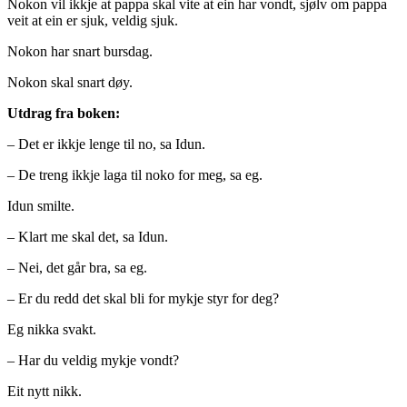
Nokon vil ikkje at pappa skal vite at ein har vondt, sjølv om pappa
veit at ein er sjuk, veldig sjuk.
Nokon har snart bursdag.
Nokon skal snart døy.
Utdrag fra boken:
– Det er ikkje lenge til no, sa Idun.
– De treng ikkje laga til noko for meg, sa eg.
Idun smilte.
– Klart me skal det, sa Idun.
– Nei, det går bra, sa eg.
– Er du redd det skal bli for mykje styr for deg?
Eg nikka svakt.
– Har du veldig mykje vondt?
Eit nytt nikk.