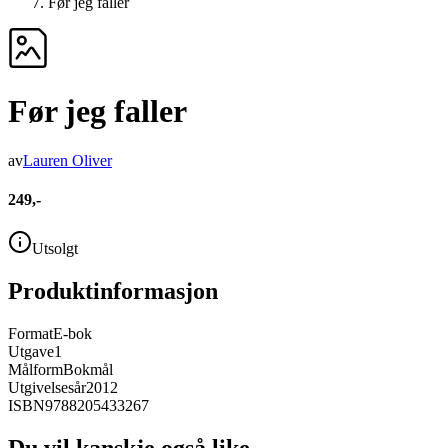
Før jeg faller
Før jeg faller
av
Lauren Oliver
249,-
Utsolgt
Produktinformasjon
Format
E-bok
Utgave
1
Målform
Bokmål
Utgivelsesår
2012
ISBN
9788205433267