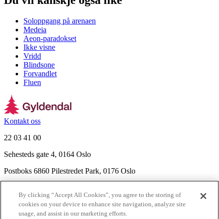
Du vil kanskje også like
Soloppgang på arenaen
Medeia
Aeon-paradokset
Ikke visne
Vridd
Blindsone
Forvandlet
Fluen
Kontakt oss
22 03 41 00
Sehesteds gate 4, 0164 Oslo
Postboks 6860 Pilestredet Park, 0176 Oslo
Finn frem
By clicking “Accept All Cookies”, you agree to the storing of
Nyhetsbrev
cookies on your device to enhance site navigation, analyze site
Ledige stillinger
usage, and assist in our marketing efforts.