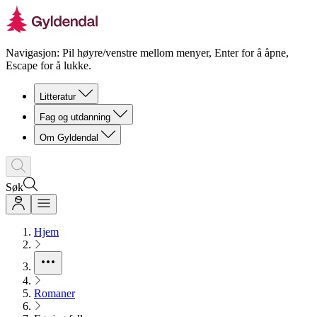
Navigasjon: Pil høyre/venstre mellom menyer, Enter for å åpne,
Escape for å lukke.
Litteratur
Fag og utdanning
Om Gyldendal
Søk
Hjem
Romaner