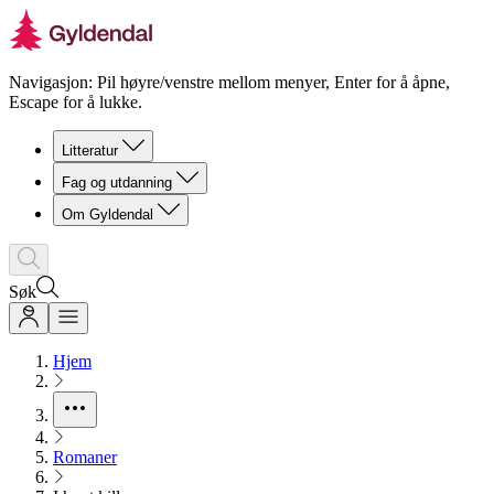
Navigasjon: Pil høyre/venstre mellom menyer, Enter for å åpne,
Escape for å lukke.
Litteratur
Fag og utdanning
Om Gyldendal
Søk
Hjem
Romaner