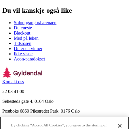
Du vil kanskje også like
Soloppgang på arenaen
Du eneste
Blackout
Med på leken
Tidsrosen
Du er en vinner
Ikke visne
Aeon-paradokset
Kontakt oss
22 03 41 00
Sehesteds gate 4, 0164 Oslo
Postboks 6860 Pilestredet Park, 0176 Oslo
Finn frem
By clicking “Accept All Cookies”, you agree to the storing of