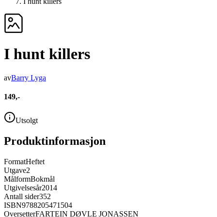
I hunt killers
I hunt killers
av
Barry Lyga
149,-
Utsolgt
Produktinformasjon
Format
Heftet
Utgave
2
Målform
Bokmål
Utgivelsesår
2014
Antall sider
352
ISBN
9788205471504
Oversetter
FARTEIN DØVLE JONASSEN